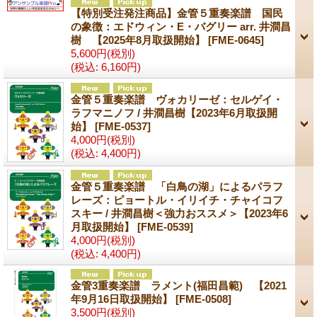
【特別受注発注商品】金管５重奏楽譜 国民
の象徴：エドウィン・E・バグリー arr. 井澗昌
樹 【2025年8月取扱開始】
[FME-0645]
5,600円
(税別)
(税込
:
6,160円)
金管５重奏楽譜 ヴォカリーゼ：セルゲイ・
ラフマニノフ / 井澗昌樹【2023年6月取扱開
始】
[FME-0537]
4,000円
(税別)
(税込
:
4,400円)
金管５重奏楽譜 「白鳥の湖」によるパラフ
レーズ：ピョートル・イリイチ・チャイコフ
スキー / 井澗昌樹＜強力おススメ＞【2023年6
月取扱開始】
[FME-0539]
4,000円
(税別)
(税込
:
4,400円)
金管3重奏楽譜 ラメント(福田昌範) 【2021
年9月16日取扱開始】
[FME-0508]
3,500円
(税別)