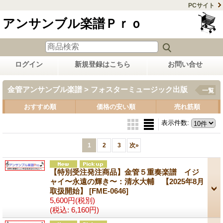
PCサイト
アンサンブル楽譜Ｐｒｏ
ログイン
新規登録はこちら
お問い合せ
金管アンサンブル楽譜 > フォスターミュージック出版
一覧
おすすめ順
価格の安い順
売れ筋順
表示件数
:
1
2
3
次
»
【特別受注発注商品】金管５重奏楽譜 イジ
ャイ〜永遠の輝き〜：清水大輔 【2025年8月
取扱開始】
[FME-0646]
5,600円
(税別)
(税込
:
6,160円)