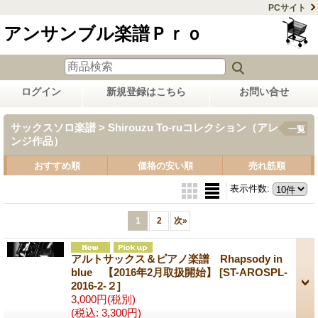
PCサイト
アンサンブル楽譜Ｐｒｏ
ログイン
新規登録はこちら
お問い合せ
サックスソロ楽譜 > Shirouzu To-ruコレクション（アレ
一覧
ンジ作品）
おすすめ順
価格の安い順
売れ筋順
表示件数
:
1
2
次
»
アルトサックス＆ピアノ楽譜 Rhapsody in
blue 【2016年2月取扱開始】
[ST-AROSPL-
2016-2-２]
3,000円
(税別)
(税込
:
3,300円)