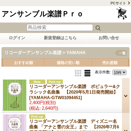
PCサイト
アンサンブル楽譜Ｐｒｏ
ログイン
新規登録はこちら
お問い合せ
リコーダーアンサンブル楽譜 > YAMAHA
一覧
おすすめ順
価格の安い順
売れ筋順
表示件数
:
リコーダーアンサンブル楽譜 ポピュラー&ク
ラシック名曲集 【2020年5月1日発売開始】
[YAMAHA-GTW01094451]
2,400円
(税別)
(税込
:
2,640円)
リコーダーアンサンブル楽譜 ディズニー名
曲集 「アナと雪の女王」まで 【2026年7月6