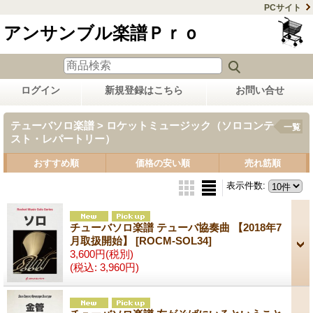
PCサイト
アンサンブル楽譜Ｐｒｏ
ログイン
新規登録はこちら
お問い合せ
テューバソロ楽譜 > ロケットミュージック（ソロコンテ
一覧
スト・レパートリー）
おすすめ順
価格の安い順
売れ筋順
表示件数
:
チューバソロ楽譜 テューバ協奏曲 【2018年7
月取扱開始】
[ROCM-SOL34]
3,600円
(税別)
(税込
:
3,960円)