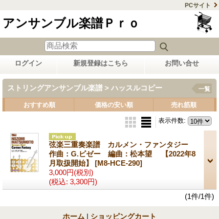
PCサイト
アンサンブル楽譜Ｐｒｏ
ログイン
新規登録はこちら
お問い合せ
ストリングアンサンブル楽譜 > ハッスルコピー
一覧
おすすめ順
価格の安い順
売れ筋順
表示件数
:
弦楽三重奏楽譜 カルメン・ファンタジー
作曲：G.ビゼー 編曲：松本望 【2022年8
月取扱開始】
[M8-HCE-290]
3,000円
(税別)
(税込
:
3,300円)
(1件/1件)
ホーム
|
ショッピングカート