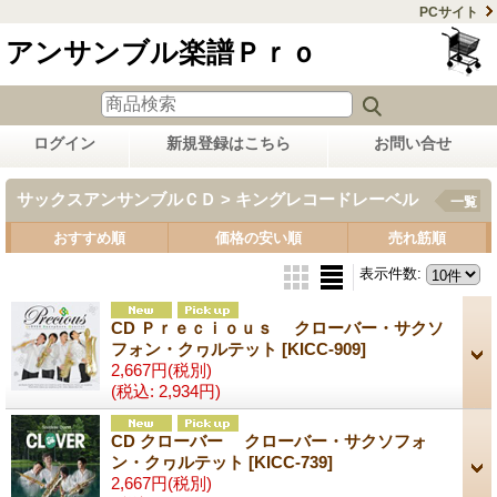
PCサイト
アンサンブル楽譜Ｐｒｏ
ログイン
新規登録はこちら
お問い合せ
サックスアンサンブルＣＤ > キングレコードレーベル
一覧
おすすめ順
価格の安い順
売れ筋順
表示件数
:
CD Ｐｒｅｃｉｏｕｓ クローバー・サクソ
フォン・クヮルテット
[KICC-909]
2,667円
(税別)
(税込
:
2,934円)
CD クローバー クローバー・サクソフォ
ン・クヮルテット
[KICC-739]
2,667円
(税別)