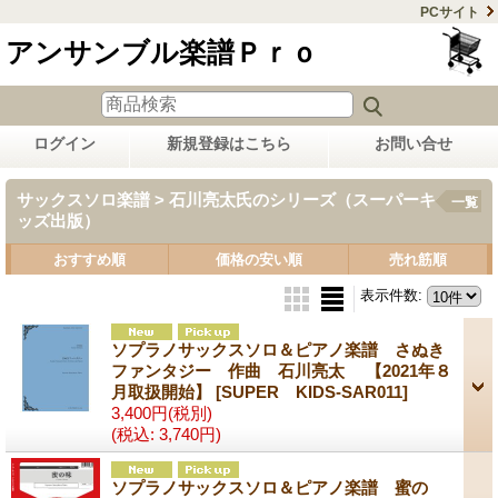
PCサイト
アンサンブル楽譜Ｐｒｏ
ログイン
新規登録はこちら
お問い合せ
サックスソロ楽譜 > 石川亮太氏のシリーズ（スーパーキ
一覧
ッズ出版）
おすすめ順
価格の安い順
売れ筋順
表示件数
:
ソプラノサックスソロ＆ピアノ楽譜 さぬき
ファンタジー 作曲 石川亮太 【2021年８
月取扱開始】
[SUPER KIDS-SAR011]
3,400円
(税別)
(税込
:
3,740円)
ソプラノサックスソロ＆ピアノ楽譜 蜜の