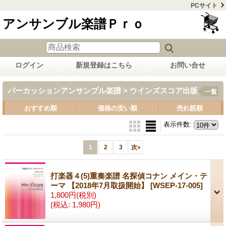
PCサイト
アンサンブル楽譜Ｐｒｏ
ログイン
新規登録はこちら
お問い合せ
パーカッションアンサンブル楽譜 > ウインズスコア出版
一覧
おすすめ順
価格の安い順
売れ筋順
表示件数
:
1
2
3
次
»
打楽器４(5)重奏楽譜 名探偵コナン メイン・テ
ーマ 【2018年7月取扱開始】
[WSEP-17-005]
1,800円
(税別)
(税込
:
1,980円)