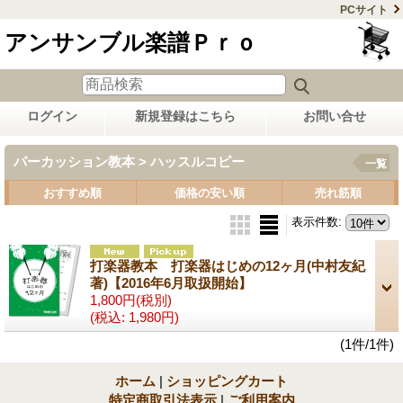
PCサイト
アンサンブル楽譜Ｐｒｏ
ログイン
新規登録はこちら
お問い合せ
パーカッション教本 > ハッスルコピー
一覧
おすすめ順
価格の安い順
売れ筋順
表示件数
:
打楽器教本 打楽器はじめの12ヶ月(中村友紀
著)【2016年6月取扱開始】
1,800円
(税別)
(税込
:
1,980円)
(1件/1件)
ホーム
|
ショッピングカート
特定商取引法表示
|
ご利用案内