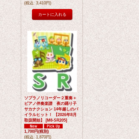
(
税込
:
3,410円
)
ソプラノリコーダー２重奏＋
ピアノ伴奏楽譜 夜の踊り子
サカナクション 14年越しのバ
イラルヒット！ 【2026年8月
取扱開始】
[
M8-SR205
]
1,700円
(税別)
(
税込
:
1,870円
)