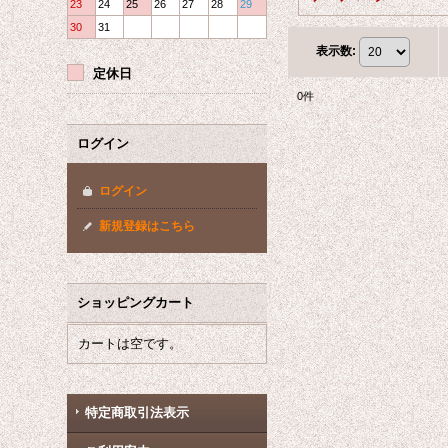
23
24
25
26
27
28
29
30
31
表示数
:
定休日
0
件
ログイン
ログイン
新規登録はこちら
ショッピングカート
カートは空です。
特定商取引法表示