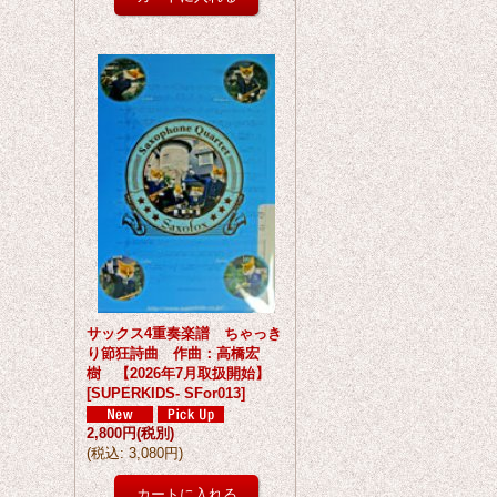
サックス4重奏楽譜 ちゃっき
り節狂詩曲 作曲：高橋宏
樹 【2026年7月取扱開始】
[
SUPERKIDS- SFor013
]
2,800円
(税別)
(
税込
:
3,080円
)