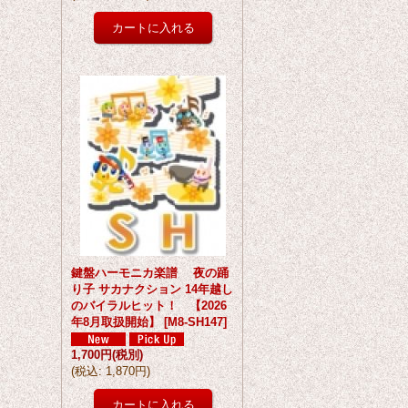
鍵盤ハーモニカ楽譜 夜の踊
り子 サカナクション 14年越し
のバイラルヒット！ 【2026
年8月取扱開始】
[
M8-SH147
]
1,700円
(税別)
(
税込
:
1,870円
)