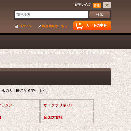
文字サイズ
:
0
カートの中身
ログイン
新規登録はこちら
かせない1冊になるでしょう。
サックス
ザ・クラリネット
研
音楽之友社