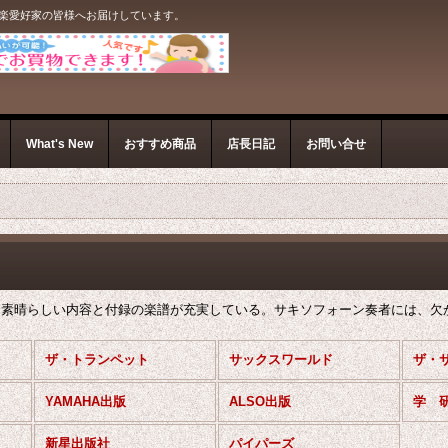
音楽愛好家の皆様へお届けしています。
What's New
おすすめ商品
店長日記
お問い合せ
始。素晴らしい内容と付録の楽譜が充実している。サキソフォーン奏者には、欠
ザ・トランペット
サックスワールド
ザ・
YAMAHA出版
ALSO出版
学 
新星出版社
パイパーズ