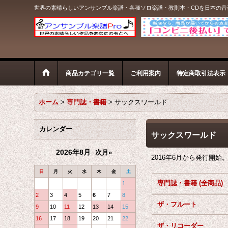
世界の素晴らしいアンサンブル楽譜・各種ソロ楽譜・教則本・CDを日本の
商品カテゴリ一覧
ご利用案内
特定商取引法表示
ホーム
>
専門誌・書籍
>
サックスワールド
カレンダー
サックスワールド
2026年8月
次月»
2016年6月から発行開
日
月
火
水
木
金
土
専門誌・書籍 (全商品)
1
2
3
4
5
6
7
8
ザ・フルート
9
10
11
12
13
14
15
16
17
18
19
20
21
22
ザ・リコーダー