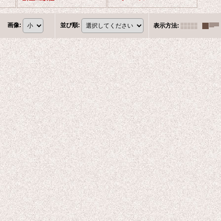
画像
:
並び順
:
表示方法
: