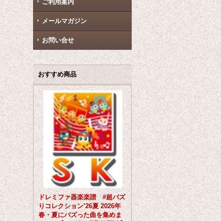
ご利用案内
メールマガジン
お問い合せ
おすすめ商品
ドレミファ器楽楽譜 #超バズ
りコレクション’26夏 2026年
春・夏にバズった曲を集めま