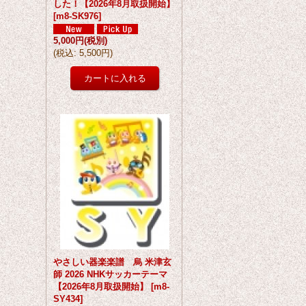
した！【2026年8月取扱開始】
[
m8-SK976
]
5,000円
(税別)
(
税込
:
5,500円
)
やさしい器楽楽譜 烏 米津玄
師 2026 NHKサッカーテーマ
【2026年8月取扱開始】
[
m8-
SY434
]