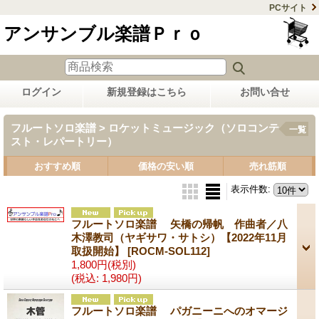
PCサイト
アンサンブル楽譜Ｐｒｏ
ログイン
新規登録はこちら
お問い合せ
フルートソロ楽譜 > ロケットミュージック（ソロコンテ
一覧
スト・レパートリー）
おすすめ順
価格の安い順
売れ筋順
表示件数
:
フルートソロ楽譜 矢橋の帰帆 作曲者／八
木澤教司（ヤギサワ・サトシ）【2022年11月
取扱開始】
[ROCM-SOL112]
1,800円
(税別)
(税込
:
1,980円)
フルートソロ楽譜 パガニーニへのオマージ