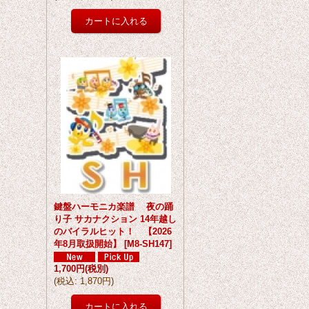
鍵盤ハーモニカ楽譜 夜の踊
り子 サカナクション 14年越し
のバイラルヒット！ 【2026
年8月取扱開始】
[
M8-SH147
]
1,700円
(税別)
(
税込
:
1,870円
)