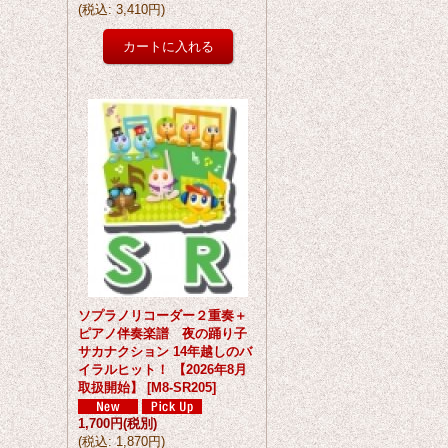
(
税込
:
3,410円
)
ソプラノリコーダー２重奏＋
ピアノ伴奏楽譜 夜の踊り子
サカナクション 14年越しのバ
イラルヒット！ 【2026年8月
取扱開始】
[
M8-SR205
]
1,700円
(税別)
(
税込
:
1,870円
)