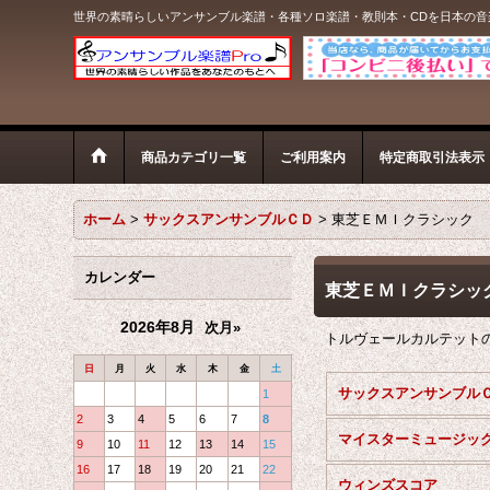
世界の素晴らしいアンサンブル楽譜・各種ソロ楽譜・教則本・CDを日本の
商品カテゴリ一覧
ご利用案内
特定商取引法表示
ホーム
>
サックスアンサンブルＣＤ
>
東芝ＥＭＩクラシック
カレンダー
東芝ＥＭＩクラシッ
2026年8月
次月»
トルヴェールカルテット
日
月
火
水
木
金
土
1
2
3
4
5
6
7
8
9
10
11
12
13
14
15
16
17
18
19
20
21
22
ウィンズスコア