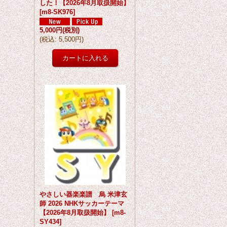
した！【2026年8月取扱開始】
[
m8-SK976
]
5,000円
(税別)
(
税込
:
5,500円
)
やさしい器楽楽譜 烏 米津玄
師 2026 NHKサッカーテーマ
【2026年8月取扱開始】
[
m8-
SY434
]