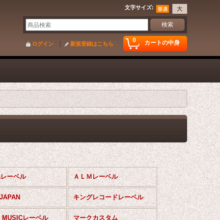
文字サイズ
:
0
カートの中身
ログイン
新規登録はこちら
daレーベル
ＡＬＭレーベル
JAPAN
キングレコードレーベル
 MUSICレーベル
マークカスタム