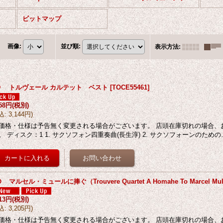
ビットマップ
画像
:
並び順
:
表示方法
:
D トルヴェール カルテット ベスト
[
TOCE55461
]
858円
(税別)
込
:
3,144円
)
価格・仕様は予告無く変更される場合がございます。 店頭在庫切れの場合、
。 ディスク：1 1. サクソフォン四重奏曲(長生淳) 2. サクソフォーンのための
 マルセル・ミュールに捧ぐ（Trouvere Quartet A Homahe To Marcel Mul
913円
(税別)
込
:
3,205円
)
価格・仕様は予告無く変更される場合がございます。 店頭在庫切れの場合、