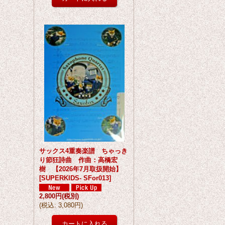
サックス4重奏楽譜 ちゃっき
り節狂詩曲 作曲：高橋宏
樹 【2026年7月取扱開始】
[
SUPERKIDS- SFor013
]
2,800円
(税別)
(
税込
:
3,080円
)