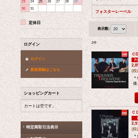
23
24
25
26
27
28
29
30
31
フォスターレーベル
定休日
表示数
:
2
件
ログイン
Ｃ
ログイン
2,
新規登録はこちら
(
税
＊
後
ショッピングカート
カートは空です。
ＣＤ
2,
特定商取引法表示
(
税
＊