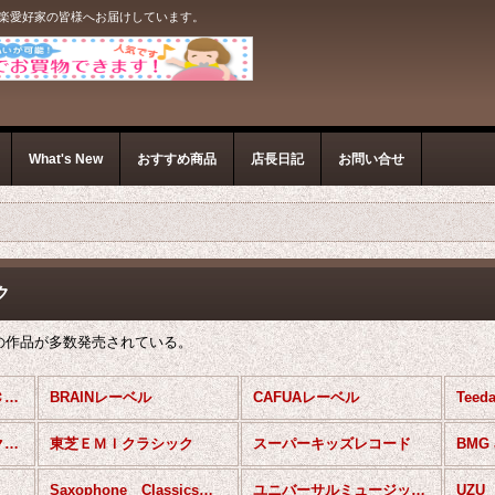
音楽愛好家の皆様へお届けしています。
What's New
おすすめ商品
店長日記
お問い合せ
ク
の作品が多数発売されている。
サックスアンサンブルＣＤ (全商品)
BRAINレーベル
CAFUAレーベル
Tee
マイスターミュージックレーベル
東芝ＥＭＩクラシック
スーパーキッズレコード
BMG 
Saxophone Classicsレーベル
ユニバーサルミュージックジャパン
UZU