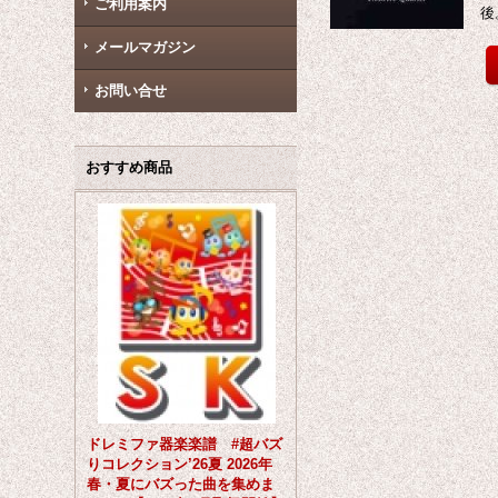
ご利用案内
後
メールマガジン
お問い合せ
おすすめ商品
ドレミファ器楽楽譜 #超バズ
りコレクション’26夏 2026年
春・夏にバズった曲を集めま