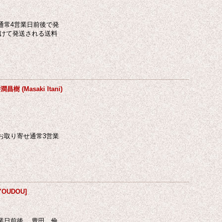
通常4営業日前後で発
向けて発送される送料
 (Masaki Itani)
お取り寄せ通常3営業
YOUDOU
]
業日前後。 豊田 倫