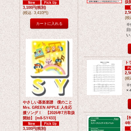
扱
3,100円
(税別)
2,
(
税込
:
3,410円
)
(
税
※
日
い
ト
2,
(
税
※
×
やさしい器楽楽譜 僕のこと
Mrs. GREEN APPLE 人生応
援ソング！ 【2026年7月取扱
【
開始】
[
m8-SY433
]
4
3,100円
(税別)