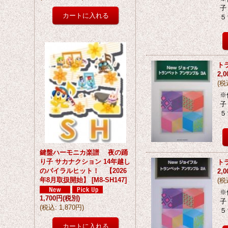
子
５
ト
2,
(
税
※
子
５
鍵盤ハーモニカ楽譜 夜の踊
り子 サカナクション 14年越し
ト
のバイラルヒット！ 【2026
2,
年8月取扱開始】
[
M8-SH147
]
(
税
※
1,700円
(税別)
子
(
税込
:
1,870円
)
５