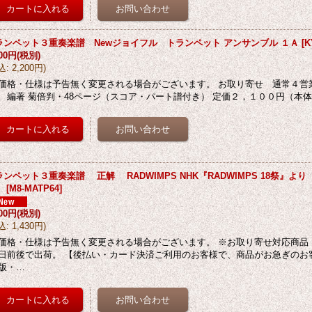
ランペット３重奏楽譜 Newジョイフル トランペット アンサンブル １Ａ
[
K
000円
(税別)
込
:
2,200円
)
価格・仕様は予告無く変更される場合がございます。 お取り寄せ 通常４営
 編著 菊倍判・48ページ（スコア・パート譜付き） 定価２，１００円（本
ランペット３重奏楽譜 正解 RADWIMPS NHK『RADWIMPS 18祭』より
】
[
M8-MATP64
]
300円
(税別)
込
:
1,430円
)
価格・仕様は予告無く変更される場合がございます。 ※お取り寄せ対応商品
日前後で出荷。 【後払い・カード決済ご利用のお客様で、商品がお急ぎのお
版・…