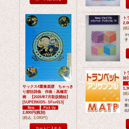
ト
2,
(
税
※
子
ト
始
サックス4重奏楽譜 ちゃっき
1,
り節狂詩曲 作曲：高橋宏
(
税
樹 【2026年7月取扱開始】
※
[
SUPERKIDS- SFor013
]
業
出
2,800円
(税別)
(
税込
:
3,080円
)