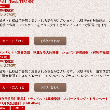
開始】
[
Teeda-TTR4-002
]
500円
(税別)
込
:
2,750円
)
価格・仕様は予告無く変更される場合がございます。 お取り寄せ対応商品 
前後で出荷。 ♪ジャケットをクリックするとサンプルスコアが閲覧できます。
…
ランペット４重奏楽譜 華麗なる大円舞曲 ショパン/井澗昌樹 （2008年新譜
500円
(税別)
込
:
2,750円
)
価格・仕様は予告無く変更される場合がございます。 お取り寄せ 通常３営業
４ 演奏時間１：３０ グレード ４ ショパンをブラスでコレクション！シリー
特別受注発注商品】トランペット6重奏楽譜 スパークリング・トランペット 
年11月取扱開始】
[
FME-0626
]