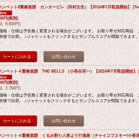
ランペット8重奏楽譜 カンタービレ（田村文生）【2016年7月取扱開始】
[
Te
000円
(税別)
込
:
8,800円
)
価格・仕様は予告無く変更される場合がございます。 お取り寄せ対応商品 
前後で出荷。 ♪ジャケットをクリックするとサンプルスコアが閲覧できます。
…
ランペット４重奏楽譜 THE BELLS （小長谷宗一）【2016年7月取扱開始】
500円
(税別)
込
:
2,750円
)
価格・仕様は予告無く変更される場合がございます。 お取り寄せ対応商品 
前後で出荷。 ♪ジャケットをクリックするとサンプルスコアが閲覧できます。
…
ランペット４重奏楽譜 くるみ割り人形より行進曲（チャイコフスキー/小長谷宗