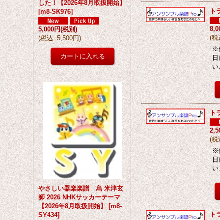
した！【2026年8月取扱開始】
ト
[
m8-SK976
]
8,
5,000円
(税別)
(
税
(
税込
:
5,500円
)
※
日
い
ト
2,
(
税
※
日
い
やさしい器楽楽譜 烏 米津玄
師 2026 NHKサッカーテーマ
【2026年8月取扱開始】
[
m8-
ト
SY434
]