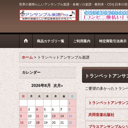
世界の素晴らしいアンサンブル楽譜・各種ソロ楽譜・教則本・CDを日本の
商品カテゴリ一覧
ご利用案内
特定商取引法表示
ホーム
>
トランペットアンサンブル楽譜
カレンダー
トランペットアンサ
2026年8月
次月»
ご要望の多かったトラン
日
月
火
水
木
金
土
1
2
3
4
5
6
7
8
共同音楽出版社
9
10
11
12
13
14
15
16
17
18
19
20
21
22