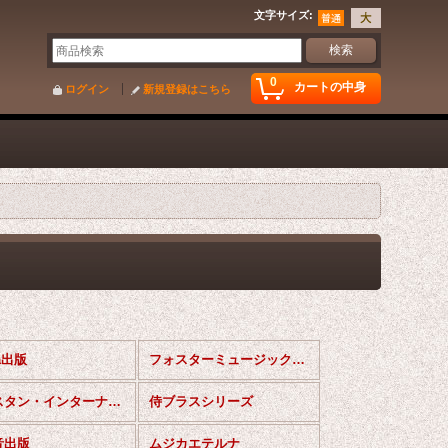
文字サイズ
:
0
カートの中身
ログイン
新規登録はこちら
da出版
フォスターミュージック出版
ウェスタン・インターナショナル出版
侍ブラスシリーズ
音出版
ムジカエテルナ