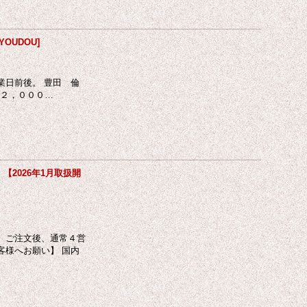
YOUDOU
]
業日前後。 豊田 倫
体２，０００…
 【2026年1月取扱開
 ご注文後、通常４営
客様へお願い】 国内