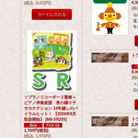
4,
(
税込
:
3,410円
)
(
税
※
送
を
トラ
（
8,
(
税
＊
日
ソプラノリコーダー２重奏＋
ピアノ伴奏楽譜 夜の踊り子
サカナクション 14年越しのバ
イラルヒット！ 【2026年8月
ト
取扱開始】
[
M8-SR205
]
2,
(
税
1,700円
(税別)
(
税込
:
1,870円
)
※