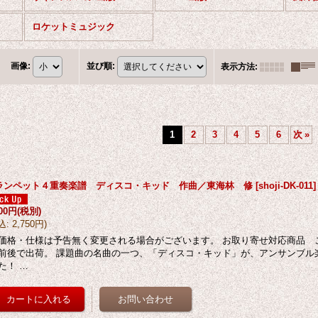
ロケットミュジック
画像
:
並び順
:
表示方法
:
1
2
3
4
5
6
次
»
ランペット４重奏楽譜 ディスコ・キッド 作曲／東海林 修
[
shoji-DK-011
]
500円
(税別)
込
:
2,750円
)
価格・仕様は予告無く変更される場合がございます。 お取り寄せ対応商品 
前後で出荷。 課題曲の名曲の一つ、「ディスコ・キッド」が、アンサンブル
た！ …