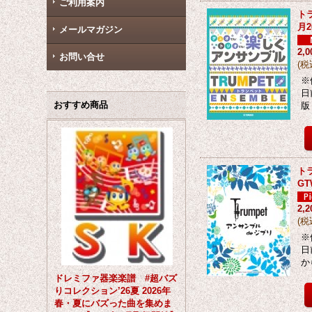
ご利用案内
ト
月
メールマガジン
2,
お問い合せ
(
税
※
日
おすすめ商品
版
ト
GT
2,
(
税
※
日
か
ドレミファ器楽楽譜 #超バズ
りコレクション’26夏 2026年
春・夏にバズった曲を集めま