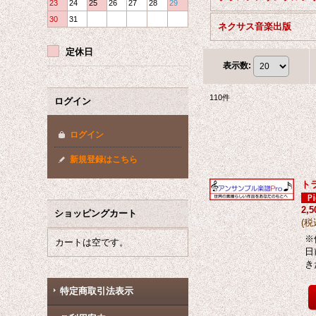
23
24
25
26
27
28
29
30
31
ネクサス音楽出版
定休日
表示数
:
110
件
ログイン
ログイン
新規登録はこちら
ト
2,
ショッピングカート
(
税
※
カートは空です。
日
き
特定商取引法表示