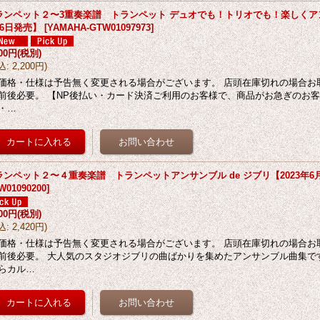
ランペット２〜3重奏楽譜 トランペット デュオでも！トリオでも！楽しくアンサ
26日発売】
[
YAMAHA-GTW01097973
]
000円
(税別)
込
:
2,200円
)
価格・仕様は予告無く変更される場合がございます。 店頭在庫切れの場合お
前後必要。 【NP後払い・カード決済ご利用のお客様で、商品がお急ぎのお客
・…
ランペット２〜４重奏楽譜 トランペットアンサンブル de ジブリ【2023年6
W01090200
]
200円
(税別)
込
:
2,420円
)
価格・仕様は予告無く変更される場合がございます。 店頭在庫切れの場合お
前後必要。 大人気のスタジオジブリの曲ばかりを集めたアンサンブル曲集で
らカル…