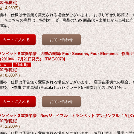
500円
(税別)
込
:
4,950円
)
価格・仕様は予告無く変更される場合がございます。 お取り寄せ対応商品 
。 ※こちらの商品は、特別オーダー商品のため 商品代＋出版社から当社に
加算し…
ンペット８重奏楽譜 四季の奏鳴: Four Seasons, Four Elements 作曲:井澗昌樹
2010年 7月21日発売）
[
FME-0070
]
000円
(税別)
込
:
8,800円
)
価格・仕様は予告無く変更される場合がございます。 店頭在庫切れの場合、
前後。 •作曲:井澗昌樹 (Masaki Itani) •グレード5 •演奏時間の目安:14分…
ランペット３重奏楽譜 Newジョイフル トランペット アンサンブル ４A
[
K
000円
(税別)
込
:
2,200円
)
価格・仕様は予告無く変更される場合がございます。 お取り寄せ 通常４営