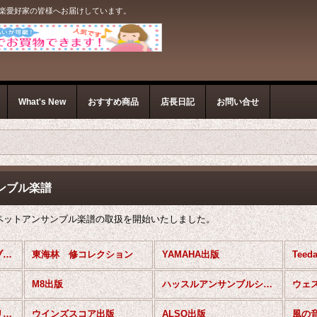
音楽愛好家の皆様へお届けしています。
What's New
おすすめ商品
店長日記
お問い合せ
ンブル楽譜
ペットアンサンブル楽譜の取扱を開始いたしました。
トランペットアンサンブル楽譜 (全商品)
東海林 修コレクション
YAMAHA出版
Tee
M8出版
ハッスルアンサンブルシリーズ
ブラスアンサンブルシリーズ（スーパーキッズ）
ウインズスコア出版
ALSO出版
風の