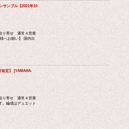
ンブル【2021年10
取り寄せ 通常４営業
様へお願い】 国内出
月改定】
[
YAMAHA-
取り寄せ 通常４営業
す。編成はデュエット