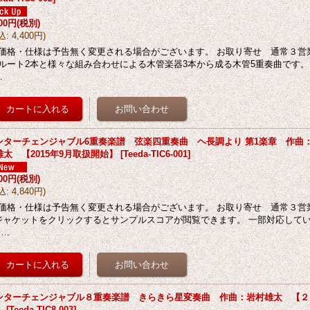
000円
(税別)
込
:
4,400円
)
価格・仕様は予告無く変更される場合がございます。 お取り寄せ 通常３営
ルート2本と様々な組み合わせによる木管楽器3本から成る木管5重奏曲です。
…
ンターチェンジャブル6重奏楽譜 弦楽四重奏曲 ヘ長調より 第1楽章 作曲
雄太 【2015年9月取扱開始】
[
Teeda-TIC6-001
]
400円
(税別)
込
:
4,840円
)
価格・仕様は予告無く変更される場合がございます。 お取り寄せ 通常３営
ジャケットをクリックするとサンプルスコアが閲覧できます。 一部対応して
 …
ンターチェンジャブル８重奏楽譜 きらきら星変奏曲 作曲：岩村雄太 【２
】
[
Teeda-TIC8-003
]