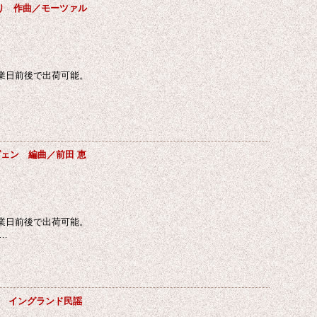
より 作曲／モーツァル
業日前後で出荷可能。
ェン 編曲／前田 恵
業日前後で出荷可能。
サ…
ン イングランド民謡