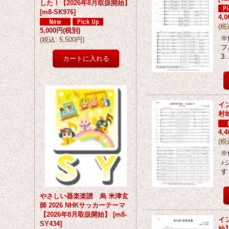
した！【2026年8月取扱開始】
[
m8-SK976
]
4,
(
税
5,000円
(税別)
※
(
税込
:
5,500円
)
フ
3
イ
村
4,
(
税
※
♪
す
やさしい器楽楽譜 烏 米津玄
師 2026 NHKサッカーテーマ
【2026年8月取扱開始】
[
m8-
イ
SY434
]
始