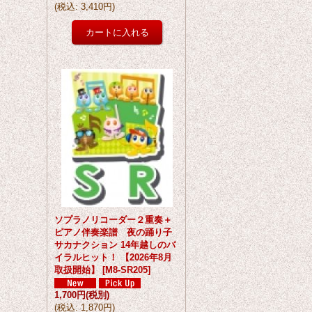
(
税込
:
3,410円
)
ソプラノリコーダー２重奏＋
ピアノ伴奏楽譜 夜の踊り子
サカナクション 14年越しのバ
イラルヒット！ 【2026年8月
取扱開始】
[
M8-SR205
]
1,700円
(税別)
(
税込
:
1,870円
)