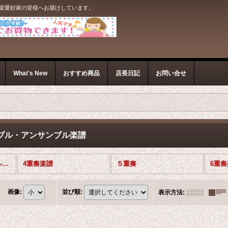
音楽愛好家の皆様へお届けしています。
What's New
おすすめ商品
店長日記
お問い合せ
ブル・アンサンブル楽譜
インターチェンジャブル・アンサンブル楽譜 (全商品)
4重奏楽譜
５重奏
6重
画像
:
並び順
:
表示方法
: