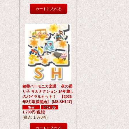
鍵盤ハーモニカ楽譜 夜の踊
り子 サカナクション 14年越し
のバイラルヒット！ 【2026
年8月取扱開始】
[
M8-SH147
]
1,700円
(税別)
(
税込
:
1,870円
)