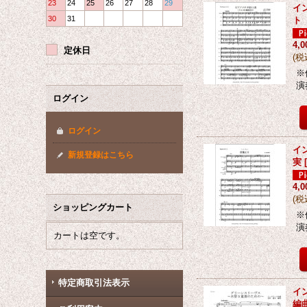
23
24
25
26
27
28
29
イ
30
31
ト
4,
定休日
(
税
※
演
ログイン
ログイン
イ
新規登録はこちら
実
4,
(
税
ショッピングカート
※
演
カートは空です。
特定商取引法表示
イ
編