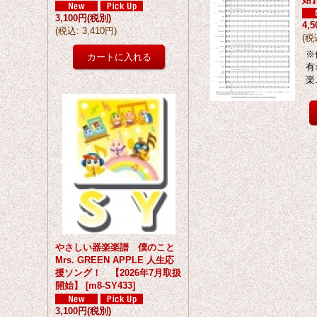
3,100円
(税別)
4,
(
税込
:
3,410円
)
(
税
※
有
楽
やさしい器楽楽譜 僕のこと
Mrs. GREEN APPLE 人生応
援ソング！ 【2026年7月取扱
開始】
[
m8-SY433
]
3,100円
(税別)