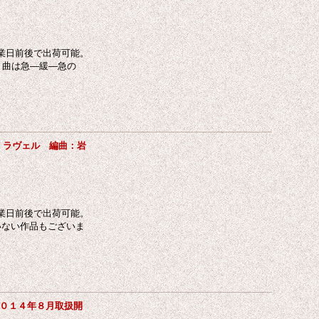
業日前後で出荷可能。
 曲は急―緩―急の
：ラヴェル 編曲：岩
業日前後で出荷可能。
いない作品もございま
０１４年８月取扱開