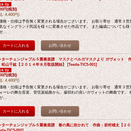
000円
(税別)
込
:
4,400円
)
価格・仕様は予告無く変更される場合がございます。 お取り寄せ 通常３営
名なイングランド民謡を様々に変奏させた作品です。 また編成についても様
せ…
ンターチェンジャブル５重奏楽譜 マスクとベルガマスクより ガヴォット 
：松山千紘【２０１４年８月取扱開始】
[
Teeda-TIC5-001
]
000円
(税別)
込
:
4,400円
)
価格・仕様は予告無く変更される場合がございます。 お取り寄せ 通常３営
ォーレの舞台音楽、管弦楽組曲から、歯切れの良いガヴォットの舞曲です。 
が…
ンターチェンジャブル５重奏楽譜 春の風に吹かれて 作曲：岩村雄太【２０
eda-TIC5-002
]