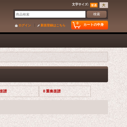
文字サイズ
:
0
カートの中身
ログイン
新規登録はこちら
奏楽譜
８重奏楽譜