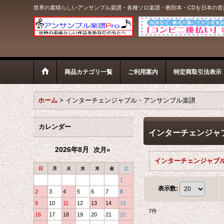
世界の素晴らしいアンサンブル楽譜・各種ソロ楽譜・教則本・CDを日本の
商品カテゴリ一覧
ご利用案内
特定商取引法表示
ホーム
>
インターチェンジャブル・アンサンブル楽譜
カレンダー
インターチェンジャ
2026年8月
次月»
日
月
火
水
木
金
土
1
表示数
:
2
3
4
5
6
7
8
9
10
11
12
13
14
15
7
件
16
17
18
19
20
21
22