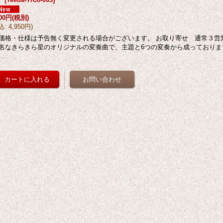
500円
(税別)
込
:
4,950円
)
価格・仕様は予告無く変更される場合がございます。 お取り寄せ 通常３営
名なきらきら星のオリジナルの変奏曲で、主題と6つの変奏から成っておりま
…