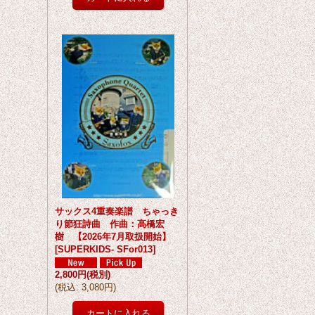
サックス4重奏楽譜 ちゃっき
り節狂詩曲 作曲：高橋宏
樹 【2026年7月取扱開始】
[
SUPERKIDS- SFor013
]
2,800円
(税別)
(
税込
:
3,080円
)