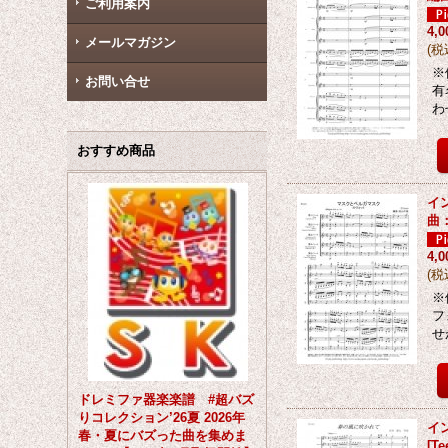
ご利用案内
4,
メールマガジン
(
税
※
お問い合せ
有
わ
おすすめ商品
イ
曲
4,
(
税
※
フ
せ
ドレミファ器楽楽譜 #超バズ
りコレクション’26夏 2026年
イ
春・夏にバズった曲を集めま
[
Te