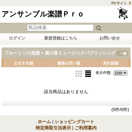
PCサイト
アンサンブル楽譜Ｐｒｏ
ログイン
新規登録はこちら
お問い合せ
フルートソロ楽譜 > 風の音ミュージックパブリッシング
一覧
おすすめ順
価格の安い順
売れ筋順
表示件数
:
該当商品はありません
(0件/0件)
ホーム
|
ショッピングカート
特定商取引法表示
|
ご利用案内