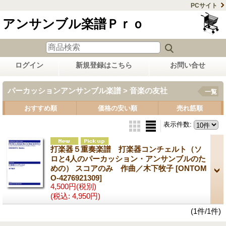
PCサイト
アンサンブル楽譜Ｐｒｏ
ログイン
新規登録はこちら
お問い合せ
パーカッションアンサンブル楽譜 > 音楽の友社
一覧
おすすめ順
価格の安い順
売れ筋順
表示件数
:
打楽器５重奏楽譜 打楽器コンチェルト（ソ
ロと4人のパーカッション・アンサンブルのた
めの） スコアのみ 作曲／木下牧子
[ONTOM
O-4276921309]
4,500円
(税別)
(税込
:
4,950円)
(1件/1件)