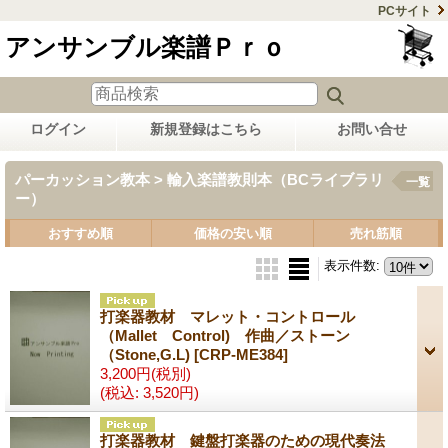
PCサイト
アンサンブル楽譜Ｐｒｏ
ログイン
新規登録はこちら
お問い合せ
パーカッション教本 > 輸入楽譜教則本（BCライブラリ
一覧
ー）
おすすめ順
価格の安い順
売れ筋順
表示件数
:
打楽器教材 マレット・コントロール
（Mallet Control) 作曲／ストーン
（Stone,G.L)
[CRP-ME384]
3,200円
(税別)
(税込
:
3,520円)
打楽器教材 鍵盤打楽器のための現代奏法