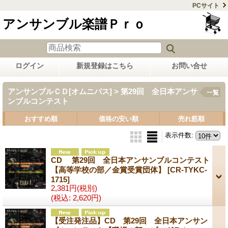
PCサイト
アンサンブル楽譜Ｐｒｏ
ログイン
新規登録はこちら
お問い合せ
アンサンブルＣＤ[オムニバス] > 第29回 全日本アンサ
一覧
ンブルコンテスト
おすすめ順
価格の安い順
売れ筋順
表示件数
:
CD 第29回 全日本アンサンブルコンテスト
【高等学校の部／金賞受賞団体】
[CR-TYKC-
1715]
2,381円
(税別)
(税込
:
2,620円)
【受注発注品】CD 第29回 全日本アンサン