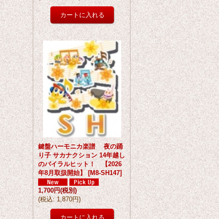
鍵盤ハーモニカ楽譜 夜の踊
り子 サカナクション 14年越し
のバイラルヒット！ 【2026
年8月取扱開始】
[
M8-SH147
]
1,700円
(税別)
(
税込
:
1,870円
)