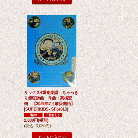
サックス4重奏楽譜 ちゃっき
り節狂詩曲 作曲：高橋宏
樹 【2026年7月取扱開始】
[
SUPERKIDS- SFor013
]
2,800円
(税別)
(
税込
:
3,080円
)