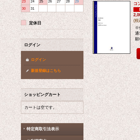
23
24
25
26
27
28
29
コ
30
31
2,
(
税
定休日
※
通
願
ログイン
ログイン
新規登録はこちら
ショッピングカート
カートは空です。
特定商取引法表示