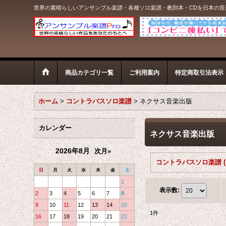
世界の素晴らしいアンサンブル楽譜・各種ソロ楽譜・教則本・CDを日本の
商品カテゴリ一覧
ご利用案内
特定商取引法表示
ホーム
>
コントラバスソロ楽譜
>
ネクサス音楽出版
カレンダー
ネクサス音楽出版
2026年8月
次月»
日
月
火
水
木
金
土
1
表示数
:
2
3
4
5
6
7
8
9
10
11
12
13
14
15
1
件
16
17
18
19
20
21
22