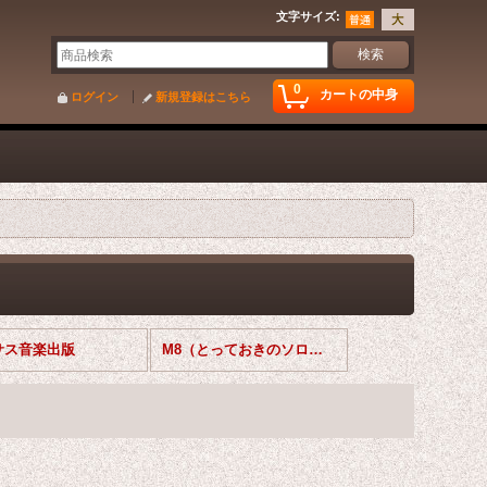
文字サイズ
:
0
カートの中身
ログイン
新規登録はこちら
サス音楽出版
M8（とっておきのソロシリーズ）