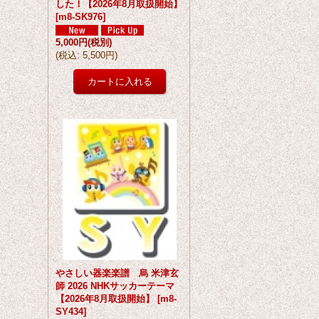
した！【2026年8月取扱開始】
[
m8-SK976
]
5,000円
(税別)
(
税込
:
5,500円
)
やさしい器楽楽譜 烏 米津玄
師 2026 NHKサッカーテーマ
【2026年8月取扱開始】
[
m8-
SY434
]