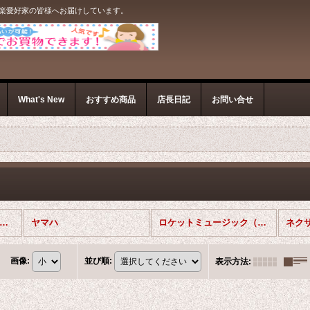
音楽愛好家の皆様へお届けしています。
What's New
おすすめ商品
店長日記
お問い合せ
コントラバスソロ楽譜 (全商品)
ヤマハ
ロケットミュージック（ソロコンテスト・レパートリー）
ネク
画像
:
並び順
:
表示方法
: