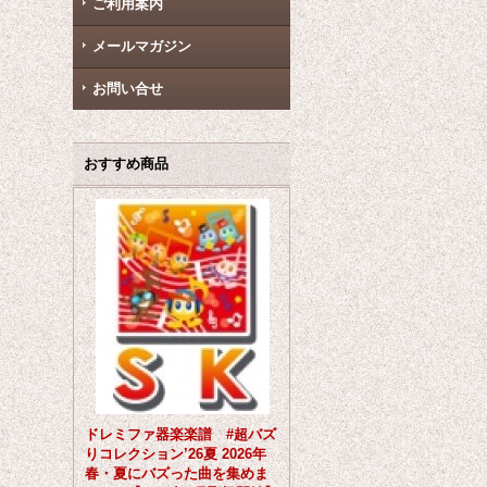
ご利用案内
メールマガジン
お問い合せ
おすすめ商品
ドレミファ器楽楽譜 #超バズ
りコレクション’26夏 2026年
春・夏にバズった曲を集めま