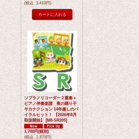
(
税込
:
3,410円
)
ソプラノリコーダー２重奏＋
ピアノ伴奏楽譜 夜の踊り子
サカナクション 14年越しのバ
イラルヒット！ 【2026年8月
取扱開始】
[
M8-SR205
]
1,700円
(税別)
(
税込
:
1,870円
)