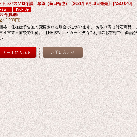
ントラバスソロ楽譜 希望（蒔田裕也）【2021年9月10日発売】
[
NSO-040
]
000円
(税別)
込
:
2,200円
)
価格・仕様は予告無く変更される場合がございます。 お取り寄せ対応商品 
常４営業日前後で出荷。 【NP後払い・カード決済ご利用のお客様で、商品
い…