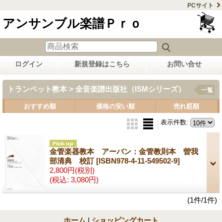
PCサイト
アンサンブル楽譜Ｐｒｏ
ログイン
新規登録はこちら
お問い合せ
トランペット教本 > 全音楽譜出版社（ISMシリーズ）
一覧
おすすめ順
価格の安い順
売れ筋順
表示件数
:
金管楽器教本 アーバン：金管教則本 曽我
部清典 校訂
[ISBN978-4-11-549502-9]
2,800円
(税別)
(税込
:
3,080円)
(1件/1件)
ホーム
|
ショッピングカート