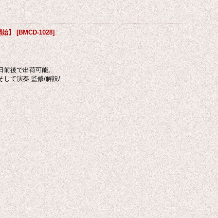
開始】
[
BMCD-1028
]
日前後で出荷可能。
して演奏 監修/解説/