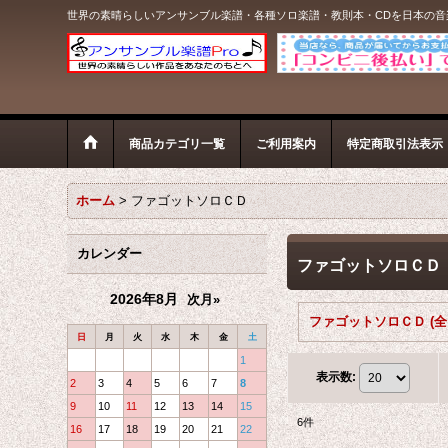
世界の素晴らしいアンサンブル楽譜・各種ソロ楽譜・教則本・CDを日本の
商品カテゴリ一覧
ご利用案内
特定商取引法表示
ホーム
>
ファゴットソロＣＤ
カレンダー
ファゴットソロＣＤ
2026年8月
次月»
日
月
火
水
木
金
土
1
表示数
:
2
3
4
5
6
7
8
9
10
11
12
13
14
15
6
件
16
17
18
19
20
21
22