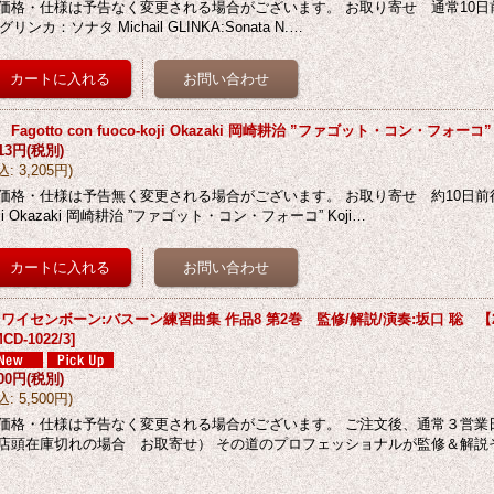
価格・仕様は予告なく変更される場合がございます。 お取り寄せ 通常10日前後 
.グリンカ：ソナタ Michail GLINKA:Sonata N.…
 Fagotto con fuoco-koji Okazaki 岡崎耕治 ”ファゴット・コン・フォーコ”
913円
(税別)
込
:
3,205円
)
価格・仕様は予告無く変更される場合がございます。 お取り寄せ 約10日前後 Fagott
oji Okazaki 岡崎耕治 ”ファゴット・コン・フォーコ” Koji…
D ワイセンボーン:バスーン練習曲集 作品8 第2巻 監修/解説/演奏:坂口 聡 【
CD-1022/3
]
000円
(税別)
込
:
5,500円
)
価格・仕様は予告なく変更される場合がございます。 ご注文後、通常３営業
店頭在庫切れの場合 お取寄せ） その道のプロフェッショナルが監修＆解説そ