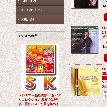
ご利用案内
＊
M
メールマガジン
お問い合せ
CD
2,
おすすめ商品
(
税
＊
k
C
[
BM
5,
(
税
※
ドレミファ器楽楽譜 #超バズ
（
りコレクション’26夏 2026年
…
春・夏にバズった曲を集めま