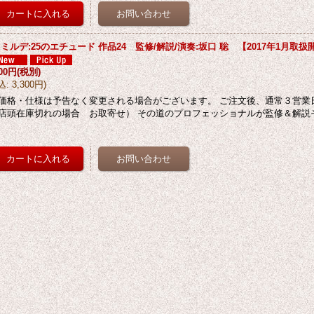
 ミルデ:25のエチュード 作品24 監修/解説/演奏:坂口 聡 【2017年1月取扱
000円
(税別)
込
:
3,300円
)
価格・仕様は予告なく変更される場合がございます。 ご注文後、通常３営業
店頭在庫切れの場合 お取寄せ） その道のプロフェッショナルが監修＆解説そ