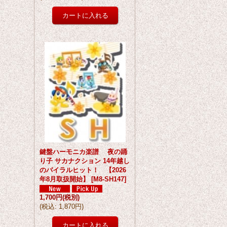
鍵盤ハーモニカ楽譜 夜の踊
り子 サカナクション 14年越し
のバイラルヒット！ 【2026
年8月取扱開始】
[
M8-SH147
]
1,700円
(税別)
(
税込
:
1,870円
)