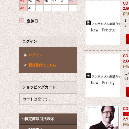
23
24
25
26
27
28
29
C
30
31
2,
(
税
1
定休日
3
ログイン
ログイン
C
2,
新規登録はこちら
(
税
こ
3
ショッピングカート
カートは空です。
C
特定商取引法表示
2,
(
税