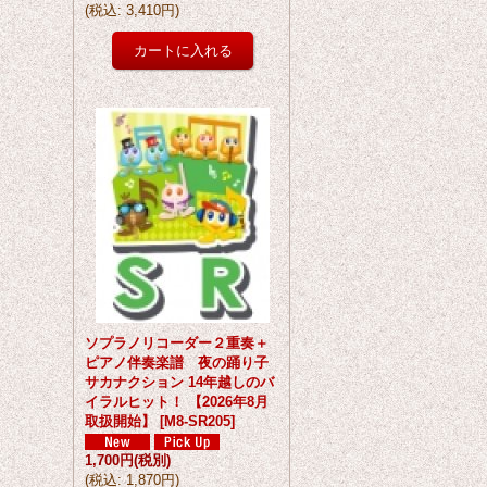
(
税込
:
3,410円
)
ソプラノリコーダー２重奏＋
ピアノ伴奏楽譜 夜の踊り子
サカナクション 14年越しのバ
イラルヒット！ 【2026年8月
取扱開始】
[
M8-SR205
]
1,700円
(税別)
(
税込
:
1,870円
)