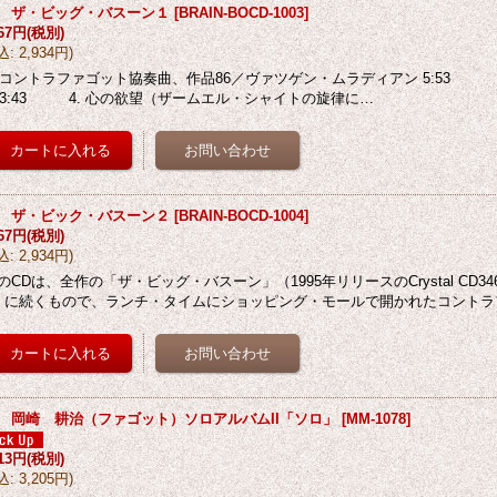
D ザ・ビッグ・バスーン１
[
BRAIN-BOCD-1003
]
667円
(税別)
込
:
2,934円
)
. コントラファゴット協奏曲、作品86／ヴァツゲン・ムラディアン 5:
. 3:43 4. 心の欲望（ザームエル・シャイトの旋律に…
D ザ・ビック・バスーン２
[
BRAIN-BOCD-1004
]
667円
(税別)
込
:
2,934円
)
のCDは、全作の「ザ・ビッグ・バスーン」（1995年リリースのCrystal CD346。
）に続くもので、ランチ・タイムにショッピング・モールで開かれたコントラ
D 岡崎 耕治（ファゴット）ソロアルバムII「ソロ」
[
MM-1078
]
913円
(税別)
込
:
3,205円
)