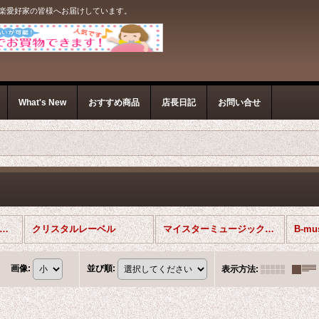
音楽愛好家の皆様へお届けしています。
What's New
おすすめ商品
店長日記
お問い合せ
ファゴットソロＣＤ (全商品)
クリスタルレーベル
マイスターミュージックレーベル
B-m
画像
:
並び順
:
表示方法
: