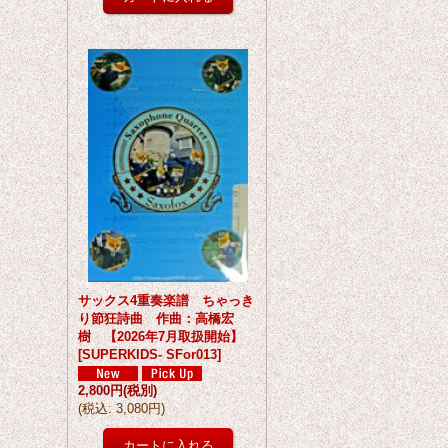
サックス4重奏楽譜 ちゃっき
り節狂詩曲 作曲：高橋宏
樹 【2026年7月取扱開始】
[
SUPERKIDS- SFor013
]
2,800円
(税別)
(
税込
:
3,080円
)