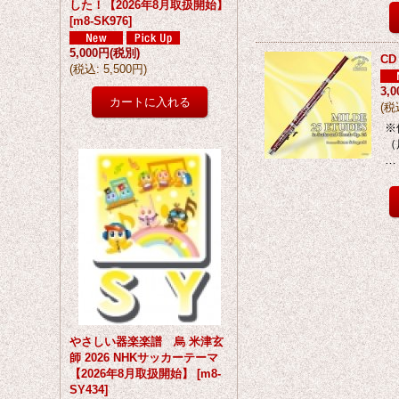
した！【2026年8月取扱開始】
[
m8-SK976
]
5,000円
(税別)
CD
(
税込
:
5,500円
)
3,
(
税
※
（
…
やさしい器楽楽譜 烏 米津玄
師 2026 NHKサッカーテーマ
【2026年8月取扱開始】
[
m8-
SY434
]