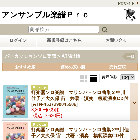
PCサイト
アンサンブル楽譜Ｐｒｏ
ログイン
新規登録はこちら
お問い合せ
パーカッションソロ楽譜 > ATN出版
一覧
おすすめ順
価格の安い順
売れ筋順
表示件数
:
打楽器ソロ楽譜 マリンバ・ソロ曲集 3 中川
佳子／大久保 宙 共著・演奏 模範演奏CD付
[ATN-4537298045506]
3,300円
(税別)
(税込
:
3,630円)
打楽器ソロ楽譜 マリンバ・ソロ曲集 2中川佳
子／大久保 宙 共著・演奏 模範演奏CD付