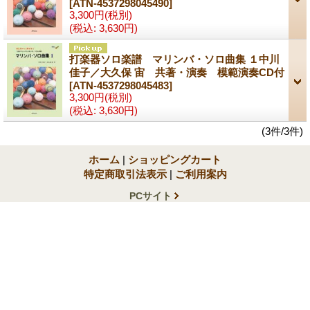
[ATN-4537298045490]
3,300円
(税別)
(税込
:
3,630円)
打楽器ソロ楽譜 マリンバ・ソロ曲集 １中川
佳子／大久保 宙 共著・演奏 模範演奏CD付
[ATN-4537298045483]
3,300円
(税別)
(税込
:
3,630円)
(3件/3件)
ホーム
|
ショッピングカート
特定商取引法表示
|
ご利用案内
PCサイト