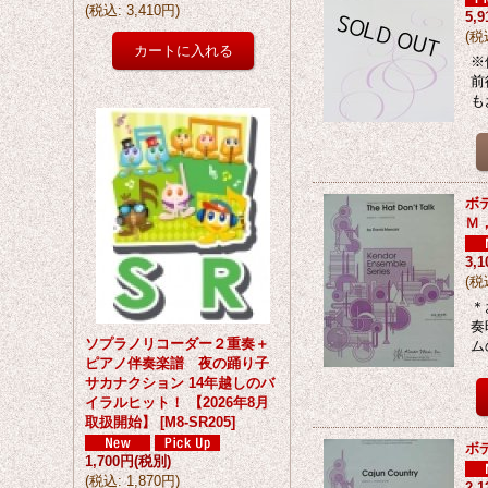
(
税込
:
3,410円
)
5,
(
税
※
前
も
ボ
Ｍ
3,
(
税
＊
奏
ソプラノリコーダー２重奏＋
ム
ピアノ伴奏楽譜 夜の踊り子
サカナクション 14年越しのバ
イラルヒット！ 【2026年8月
取扱開始】
[
M8-SR205
]
ボ
1,700円
(税別)
(
税込
:
1,870円
)
2,