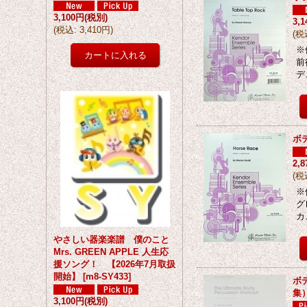
3,100円
(税別)
3,
(
税込
:
3,410円
)
(
税
※
前
デ
ボ
2,
(
税
※
グ
カ
やさしい器楽楽譜 僕のこと
Mrs. GREEN APPLE 人生応
援ソング！ 【2026年7月取扱
開始】
[
m8-SY433
]
ボデ
集
3,100円
(税別)