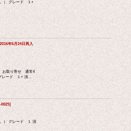
。） グレード １+
16年6月24日再入
、お取り寄せ 通常4
レード １+ 演…
Z-0025
]
） グレード １ 演