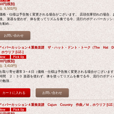
910円
(税別)
込
:
6,501円
)
価格・仕様は予告無く変更される場合がございます。 店頭在庫切れの場合、
後。 楽器を使わず、体を使ってリズムを奏でる今、流行のボディパーカッシ
お勧め…
ディパーカッション４重奏楽譜 ザ・ハット・ドント・トーク（The Hat Don'
，ホウリフ
[
IJZ-
]
100円
(税別)
込
:
3,410円
)
お取り寄せ通常３−４日（価格・仕様は予告無く変更される場合がございます。
時間 ２：３０ 楽器を使わず、体を使ってリズムを奏でる今、流行のボディ
の勉強…
ディパーカッション４重奏楽譜 Cajun Country 作曲／Ｍ，ホウリフ
[
IJZ-
121円
(税別)