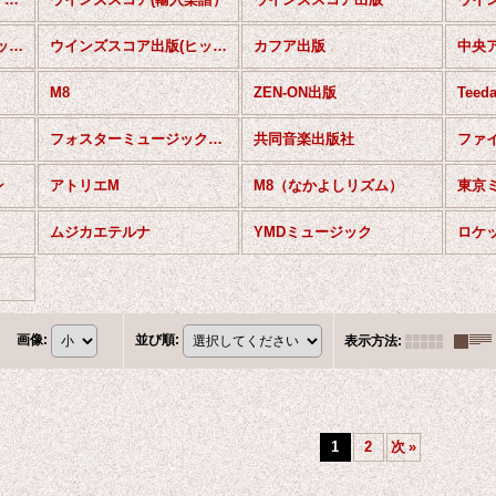
ウインズスコア出版(ヒット・ザ・ビート上級編 クラシック）
ウインズスコア出版(ヒット・ザ・ビート上級編 ）
カフア出版
中央
M8
ZEN-ON出版
Tee
フォスターミュージック出版
共同音楽出版社
ファ
ン
アトリエM
M8（なかよしリズム）
ムジカエテルナ
YMDミュージック
ロケ
画像
:
並び順
:
表示方法
:
1
2
次
»