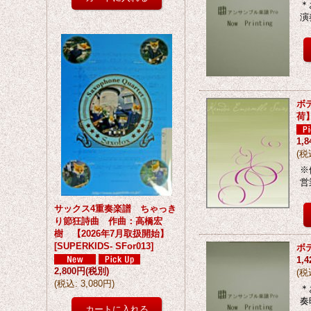
＊
演
ボ
荷
1,
(
税
※
営
サックス4重奏楽譜 ちゃっき
り節狂詩曲 作曲：高橋宏
樹 【2026年7月取扱開始】
[
SUPERKIDS- SFor013
]
ボ
1,
2,800円
(税別)
(
税
(
税込
:
3,080円
)
＊
奏