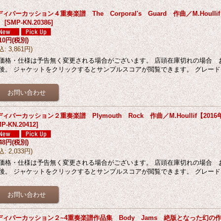
ィパーカッション４重奏楽譜 The Corporal's Guard 作曲／M.Houlli
】
[
SMP-KN.20386
]
510円
(税別)
込
:
3,861円
)
価格・仕様は予告無く変更される場合がございます。 店頭在庫切れの場合 
後。 ジャケットをクリックするとサンプルスコアが閲覧できます。 グレード
ィパーカッション２重奏楽譜 Plymouth Rock 作曲／M.Houllif【201
P-KN.20412
]
848円
(税別)
込
:
2,033円
)
価格・仕様は予告無く変更される場合がございます。 店頭在庫切れの場合 
後。 ジャケットをクリックするとサンプルスコアが閲覧できます。 グレード
ディパーカッション２~4重奏楽譜作品集 Body Jams 絶版となった幻の