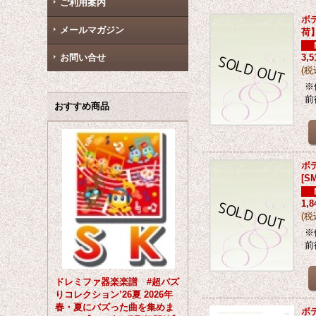
ご利用案内
ボデ
メールマガジン
荷
お問い合せ
3,
(
税
※
前
おすすめ商品
ボデ
[
SM
1,
(
税
※
前
ドレミファ器楽楽譜 #超バズ
りコレクション’26夏 2026年
春・夏にバズった曲を集めま
ボ