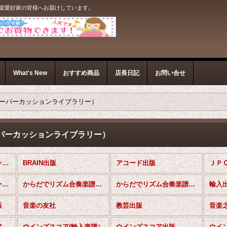
音楽愛好家の皆様へお届けしています。
What's New
おすすめ商品
店長日記
お問い合せ
ーパーカッションライブラリー）
パーカッションライブラリー）
パーカッションアンサンブル楽譜 (全商品)
BRAIN出版
アコード出版
ＪＰ
輸入出版（ボディーパーカッションライブラリー）
からだでリズム合奏楽譜（ボディーパーカッション）
からだでリズム合奏楽譜（ボディーパーカッション）練習CD
版
音楽の友社
教芸出版
ウインズスコア出版（アンコンセレクション）
ウインズスコア(輸入楽譜）
ウインズスコア出版