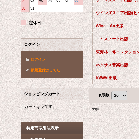
23
24
25
26
27
28
29
30
31
定休日
Wind Art出版
エイスノート出版
ログイン
東海林 修コレクショ
ログイン
ネクサス音楽出版
新規登録はこちら
KAWAI出版
ショッピングカート
表示数
:
カートは空です。
33
件
特定商取引法表示