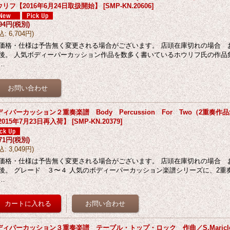
ウリフ【2016年6月24日取扱開始】
[
SMP-KN.20606
]
094円
(税別)
込
:
6,704円
)
価格・仕様は予告無く変更される場合がございます。 店頭在庫切れの場合 
後。 人気ボディーパーカッション作品を数多く書いているホウリフ氏の作品集
…
ィパーカッション２重奏楽譜 Body Percussion For Two（2重奏作品集
2015年7月23日再入荷】
[
SMP-KN.20379
]
771円
(税別)
込
:
3,049円
)
価格・仕様は予告無く変更される場合がございます。 店頭在庫切れの場合 
後。 グレード ３〜４ 人気のボディーパーカッション楽譜シリーズに、2重
…
ディパーカッション３重奏楽譜 テーブル・トップ・ロック 作曲／S,Maricl