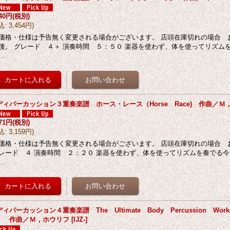
140円
(税別)
込
:
3,454円
)
価格・仕様は予告無く変更される場合がございます。 店頭在庫切れの場合 
後。 グレード ４＋ 演奏時間 ５：５０ 楽器を使わず、体を使ってリズム
…
ディパーカッション３重奏楽譜 ホース・レース（Horse Race) 作曲／Ｍ
871円
(税別)
込
:
3,159円
)
価格・仕様は予告無く変更される場合がございます。 店頭在庫切れの場合 
レード ４ 演奏時間 ２：２０ 楽器を使わず、体を使ってリズムを奏でる
…
ィパーカッション４重奏楽譜 The Ultimate Body Percussion Wo
） 作曲／Ｍ，ホウリフ
[
IJZ-
]