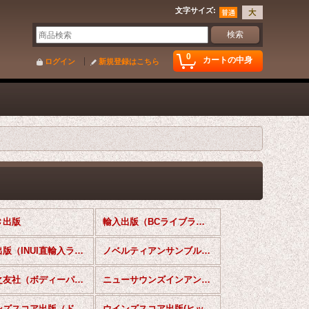
文字サイズ
:
0
カートの中身
ログイン
新規登録はこちら
Ｃ出版
輸入出版（BCライブラリー）
輸入出版（INUI直輸入ライブラリー）
ノベルティアンサンブル楽譜（INUI直輸入ライブラリー）
音楽之友社（ボディーパーカッション楽譜）
ニューサウンズインアンサンブル
ウインズスコア出版（ドラムマーチ集 ）
ウインズスコア出版(ヒット・ザ・ビート）