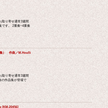
お取り寄せ通常3週間
です。 2重奏~4重奏
） 作曲／M.Houlli
お取り寄せ通常3週間
奏の作品集が登場で
e
[
KM-20456
]