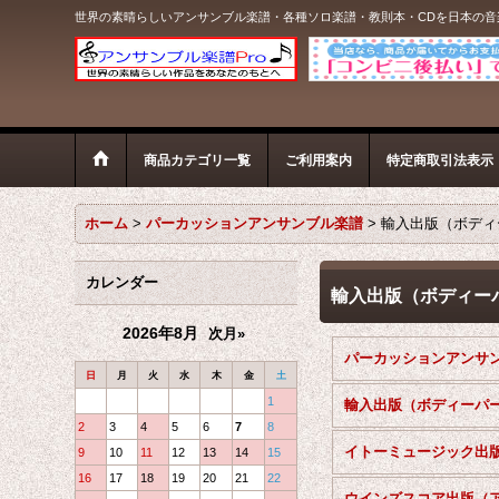
世界の素晴らしいアンサンブル楽譜・各種ソロ楽譜・教則本・CDを日本の
商品カテゴリ一覧
ご利用案内
特定商取引法表示
ホーム
>
パーカッションアンサンブル楽譜
>
輸入出版（ボディ
カレンダー
輸入出版（ボディー
2026年8月
次月»
日
月
火
水
木
金
土
1
2
3
4
5
6
7
8
イトーミュージック出
9
10
11
12
13
14
15
16
17
18
19
20
21
22