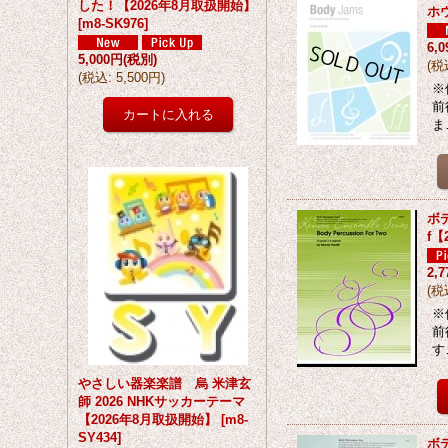
した！【2026年8月取扱開始】
ホ
[
m8-SK976
]
6,
5,000円
(税別)
(
税
(
税込
:
5,500円
)
※
前
ま
ボデ
f【
2,
(
税
※
前
す
やさしい器楽楽譜 烏 米津玄
師 2026 NHKサッカーテーマ
【2026年8月取扱開始】
[
m8-
SY434
]
ボ