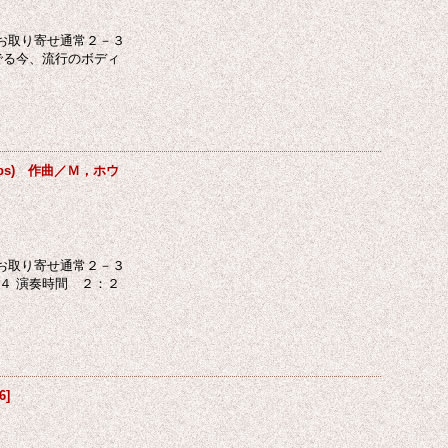
お取り寄せ通常２－３
でる今、流行のボディ
ps) 作曲／Ｍ，ホウ
お取り寄せ通常２－３
４ 演奏時間 ２：２
6
]