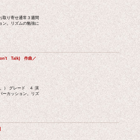
お取り寄せ通常３週間
ョン。リズムの勉強に
t Talk) 作曲／
） グレード ４ 演
パーカッション。リズ
]