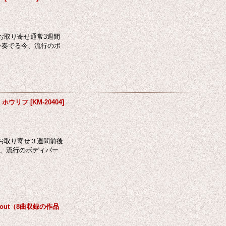
お取り寄せ通常3週間
を奏でる今、流行のボ
，ホウリフ
[
KM-20404
]
お取り寄せ３週間前後
今、流行のボディパー
rkout（8曲収録の作品