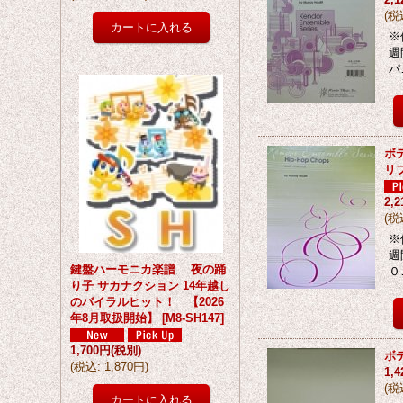
(
税
※
週
パ
ボ
リ
2,
(
税
※
週
鍵盤ハーモニカ楽譜 夜の踊
０
り子 サカナクション 14年越し
のバイラルヒット！ 【2026
年8月取扱開始】
[
M8-SH147
]
1,700円
(税別)
ボ
(
税込
:
1,870円
)
1,
(
税