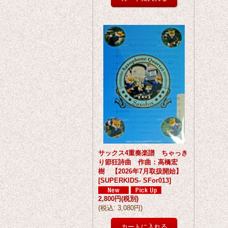
サックス4重奏楽譜 ちゃっき
り節狂詩曲 作曲：高橋宏
樹 【2026年7月取扱開始】
[
SUPERKIDS- SFor013
]
2,800円
(税別)
(
税込
:
3,080円
)