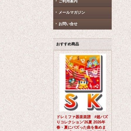
ご利用案内
メールマガジン
お問い合せ
おすすめ商品
ドレミファ器楽楽譜 #超バズ
りコレクション’26夏 2026年
春・夏にバズった曲を集めま