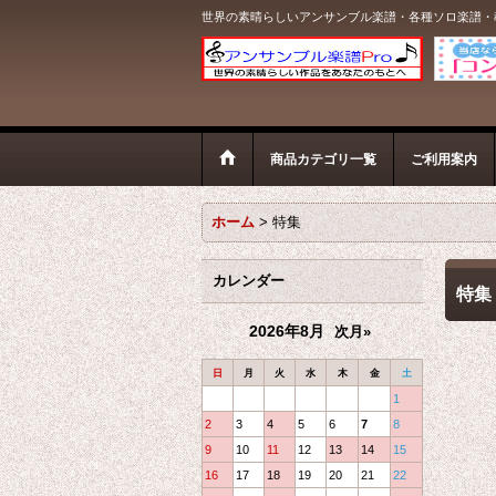
世界の素晴らしいアンサンブル楽譜・各種ソロ楽譜・
商品カテゴリ一覧
ご利用案内
ホーム
>
特集
カレンダー
特集
2026年8月
次月»
日
月
火
水
木
金
土
1
2
3
4
5
6
7
8
9
10
11
12
13
14
15
16
17
18
19
20
21
22