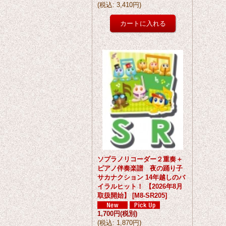
(
税込
:
3,410円
)
ソプラノリコーダー２重奏＋
ピアノ伴奏楽譜 夜の踊り子
サカナクション 14年越しのバ
イラルヒット！ 【2026年8月
取扱開始】
[
M8-SR205
]
1,700円
(税別)
(
税込
:
1,870円
)