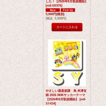
した！【2026年8月取扱開始】
[
m8-SK976
]
5,000円
(税別)
(
税込
:
5,500円
)
やさしい器楽楽譜 烏 米津玄
師 2026 NHKサッカーテーマ
【2026年8月取扱開始】
[
m8-
SY434
]