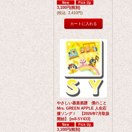
3,100円
(税別)
(
税込
:
3,410円
)
やさしい器楽楽譜 僕のこと
Mrs. GREEN APPLE 人生応
援ソング！ 【2026年7月取扱
開始】
[
m8-SY433
]
3,100円
(税別)