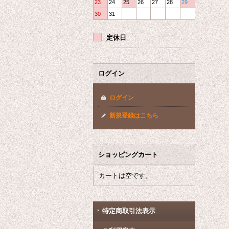
23
24
25
26
27
28
29
30
31
定休日
ログイン
ログイン
新規登録はこちら
ショッピングカート
カートは空です。
特定商取引法表示