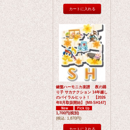
鍵盤ハーモニカ楽譜 夜の踊
り子 サカナクション 14年越し
のバイラルヒット！ 【2026
年8月取扱開始】
[
M8-SH147
]
1,700円
(税別)
(
税込
:
1,870円
)