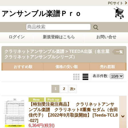
PCサイト
アンサンブル楽譜Ｐｒｏ
ログイン
新規登録はこちら
お問い合せ
クラリネットアンサンブル楽譜 > TEEDA出版（名古屋
一覧
クラリネットアンサンブルシリーズ）
おすすめ順
価格の安い順
売れ筋順
表示件数
:
1
2
次
»
【特別受注発注商品】 クラリネットアンサ
ンブル楽譜 クラリネット8重奏 セダム（合田
佳代子）【2022年9月取扱開始】
[Teeda-TCL8
-027]
6,364円
(税別)