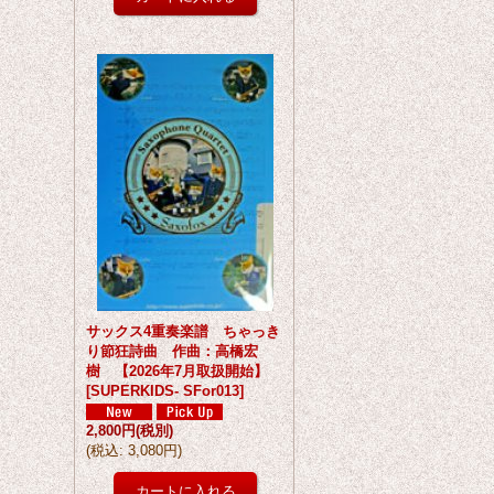
サックス4重奏楽譜 ちゃっき
り節狂詩曲 作曲：高橋宏
樹 【2026年7月取扱開始】
[
SUPERKIDS- SFor013
]
2,800円
(税別)
(
税込
:
3,080円
)