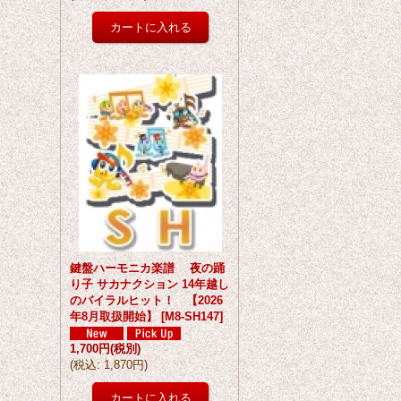
鍵盤ハーモニカ楽譜 夜の踊
り子 サカナクション 14年越し
のバイラルヒット！ 【2026
年8月取扱開始】
[
M8-SH147
]
1,700円
(税別)
(
税込
:
1,870円
)