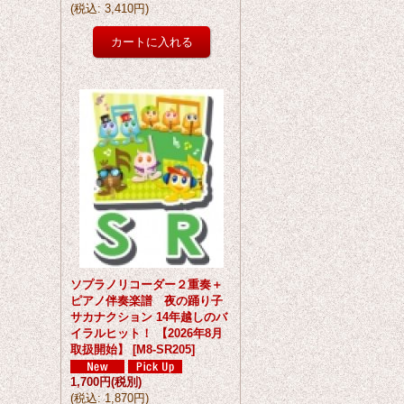
(
税込
:
3,410円
)
ソプラノリコーダー２重奏＋
ピアノ伴奏楽譜 夜の踊り子
サカナクション 14年越しのバ
イラルヒット！ 【2026年8月
取扱開始】
[
M8-SR205
]
1,700円
(税別)
(
税込
:
1,870円
)