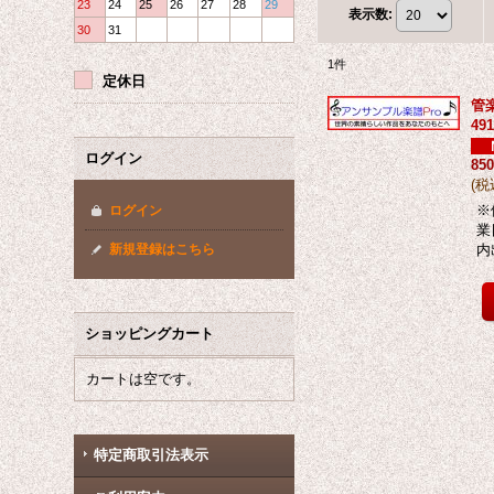
23
24
25
26
27
28
29
表示数
:
30
31
1
件
定休日
管
49
ログイン
85
(
税
※
ログイン
業
新規登録はこちら
内
ショッピングカート
カートは空です。
特定商取引法表示