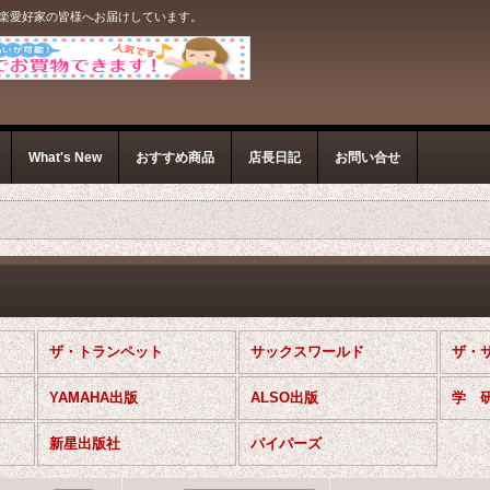
音楽愛好家の皆様へお届けしています。
What's New
おすすめ商品
店長日記
お問い合せ
ザ・トランペット
サックスワールド
ザ・
YAMAHA出版
ALSO出版
学 
新星出版社
パイパーズ