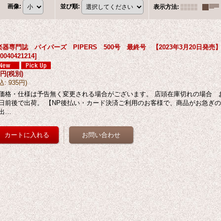
画像
:
並び順
:
表示方法
:
楽器専門誌 パイパーズ PIPERS 500号 最終号 【2023年3月20日発売
10040421214
]
0円
(税別)
込
:
935円
)
価格・仕様は予告無く変更される場合がございます。 店頭在庫切れの場合 
日前後で出荷。 【NP後払い・カード決済ご利用のお客様で、商品がお急ぎの
出…