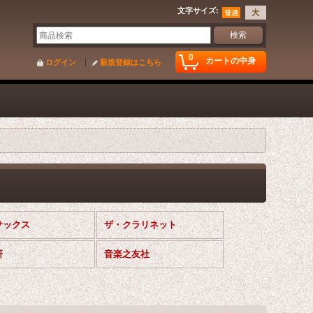
文字サイズ
:
0
カートの中身
ログイン
新規登録はこちら
サックス
ザ・クラリネット
研
音楽之友社