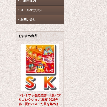
ご利用案内
メールマガジン
お問い合せ
おすすめ商品
ドレミファ器楽楽譜 #超バズ
りコレクション’26夏 2026年
春・夏にバズった曲を集めま