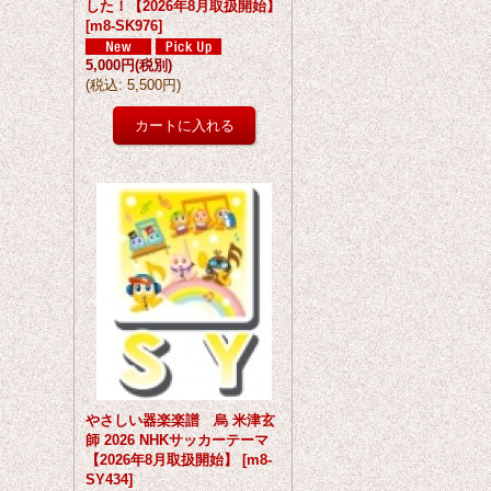
した！【2026年8月取扱開始】
[
m8-SK976
]
5,000円
(税別)
(
税込
:
5,500円
)
やさしい器楽楽譜 烏 米津玄
師 2026 NHKサッカーテーマ
【2026年8月取扱開始】
[
m8-
SY434
]