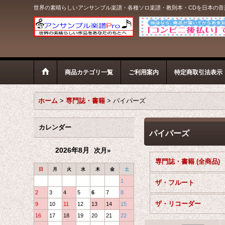
世界の素晴らしいアンサンブル楽譜・各種ソロ楽譜・教則本・CDを日本の
商品カテゴリ一覧
ご利用案内
特定商取引法表示
ホーム
>
専門誌・書籍
>
パイパーズ
カレンダー
パイパーズ
2026年8月
次月»
専門誌・書籍 (全商品)
日
月
火
水
木
金
土
1
ザ・フルート
2
3
4
5
6
7
8
ザ・リコーダー
9
10
11
12
13
14
15
16
17
18
19
20
21
22