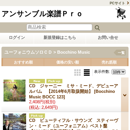
PCサイト
アンサンブル楽譜Ｐｒｏ
ログイン
新規登録はこちら
お問い合せ
ユーフォニウムソロＣＤ > Bocchino Music
一覧
おすすめ順
価格の安い順
売れ筋順
表示件数
:
CD ジャーニー ミサ・ミード、デビューア
ルバム 【2014年6月取扱開始】
[Bocchino
Music BOCC 123]
2,408円
(税別)
(税込
:
2,649円)
CD ビューティフル・サウンズ スティーヴ
ン・ミード（ユーフォニアム）ベスト盤