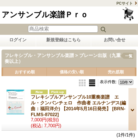
PCサイト
アンサンブル楽譜Ｐｒｏ
ログイン
新規登録はこちら
お問い合せ
フレキシブル・アンサンブル楽譜 > ブレーン出版（九重
一覧
奏以上）
おすすめ順
価格の安い順
売れ筋順
表示件数
:
フレキシブルアンサンブル10重奏楽譜 エ
ル・クンバンチェロ 作曲者 エルナンデス(編
曲：福田洋介) 【2014年5月16日発売】
[BRN-
FLMS-87022]
7,000円
(税別)
(税込
:
7,700円)
(1件/1件)