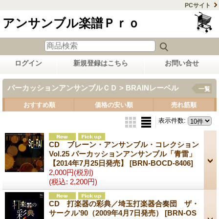
PCサイト
アンサンブル楽譜Ｐｒｏ
ログイン
新規登録はこちら
お問い合せ
パーカッションアンサンブルＣＤ > BRAINレーベル
一覧
おすすめ順
価格の安い順
売れ筋順
表示件数
:
CD ブレーン・アンサンブル・コレクション
Vol.25 パーカッションアンサンブル「青雷」
【2014年7月25日発売】
[BRN-BOCD-8406]
2,000円
(税別)
(税込
:
2,200円)
CD 打楽器の彩典／埼玉打楽器合奏団 ザ・
サークル’90（2009年4月7日発売）
[BRN-OS