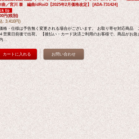
曲／宮川 泰 編曲/dRoiD【2025年2月価格改定】
[
ADA-731424
]
100円
(税別)
込
:
3,410円
)
価格・仕様は予告無く変更される場合がございます。 お取り寄せ対応商品 
４営業日前後で出荷。 【後払い・カード決済ご利用のお客様で、商品がお急
内…