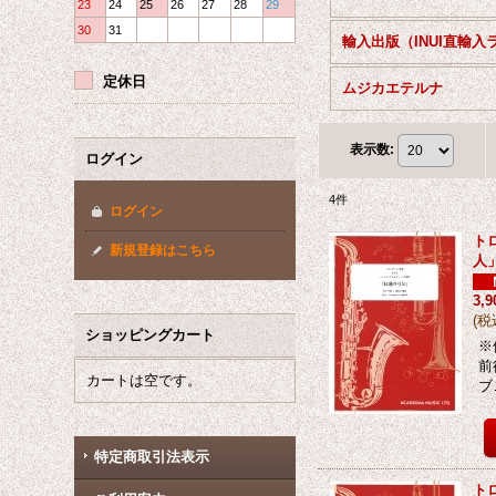
23
24
25
26
27
28
29
30
31
定休日
ムジカエテルナ
表示数
:
ログイン
4
件
ログイン
ト
新規登録はこちら
人」
3,
(
税
ショッピングカート
※
前
カートは空です。
ブ
特定商取引法表示
ト