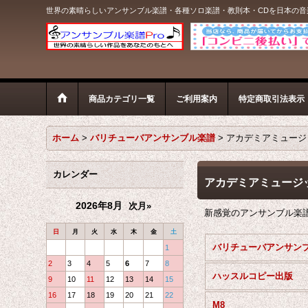
世界の素晴らしいアンサンブル楽譜・各種ソロ楽譜・教則本・CDを日本の
商品カテゴリ一覧
ご利用案内
特定商取引法表示
ホーム
>
バリチューバアンサンブル楽譜
>
アカデミアミュージ
カレンダー
アカデミアミュージ
2026年8月
次月»
新感覚のアンサンブル楽
日
月
火
水
木
金
土
1
2
3
4
5
6
7
8
ハッスルコピー出版
9
10
11
12
13
14
15
16
17
18
19
20
21
22
M8