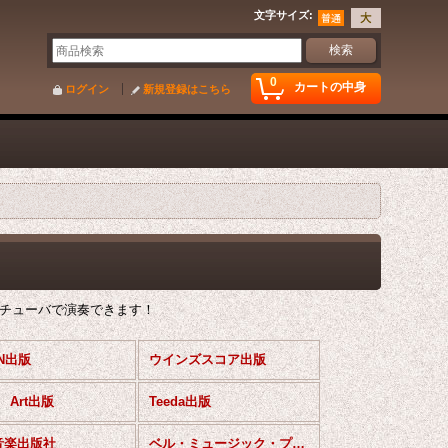
文字サイズ
:
0
カートの中身
ログイン
新規登録はこちら
チューバで演奏できます！
IN出版
ウインズスコア出版
d Art出版
Teeda出版
音楽出版社
ベル・ミュージック・プレス出版