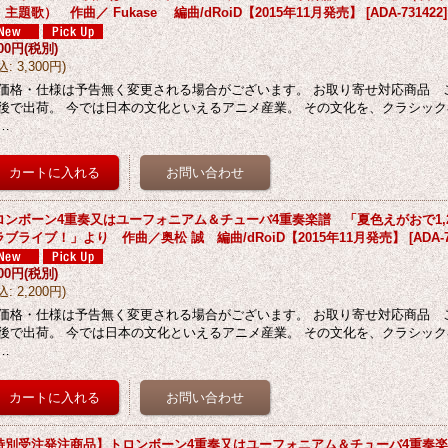
主題歌） 作曲／ Fukase 編曲/dRoiD【2015年11月発売】
[
ADA-731422
]
000円
(税別)
込
:
3,300円
)
価格・仕様は予告無く変更される場合がございます。 お取り寄せ対応商品 
後で出荷。 今では日本の文化といえるアニメ産業。 その文化を、クラシッ
…
ロンボーン4重奏又はユーフォニアム＆チューバ4重奏楽譜 「夏色えがおで1,2,
ラブライブ！」より 作曲／奥松 誠 編曲/dRoiD【2015年11月発売】
[
ADA-
000円
(税別)
込
:
2,200円
)
価格・仕様は予告無く変更される場合がございます。 お取り寄せ対応商品 
後で出荷。 今では日本の文化といえるアニメ産業。 その文化を、クラシッ
…
特別受注発注商品】トロンボーン4重奏又はユーフォニアム＆チューバ4重奏