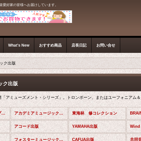
音楽愛好家の皆様へお届けしています。
What's New
おすすめ商品
店長日記
お問い合せ
ック出版
ック出版
譜「アミューズメント・シリーズ」。トロンボーン、またはユーフォニアム＆
バリチューバアンサンブル楽譜 (全商品)
アカデミアミュージック出版
東海林 修コレクション
BRA
アコード出版
YAMAHA出版
Win
フォスターミュージック出版
CAFUA出版
共同