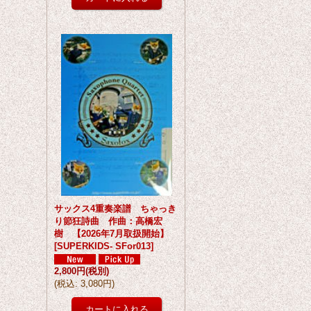
サックス4重奏楽譜 ちゃっき
り節狂詩曲 作曲：高橋宏
樹 【2026年7月取扱開始】
[
SUPERKIDS- SFor013
]
2,800円
(税別)
(
税込
:
3,080円
)