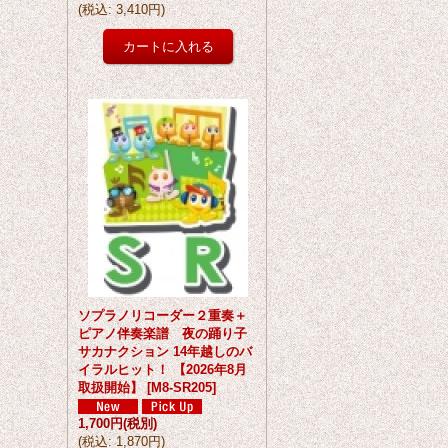
(
税込
:
3,410円
)
ソプラノリコーダー２重奏＋
ピアノ伴奏楽譜 夜の踊り子
サカナクション 14年越しのバ
イラルヒット！ 【2026年8月
取扱開始】
[
M8-SR205
]
1,700円
(税別)
(
税込
:
1,870円
)