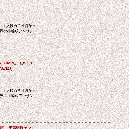
ご注文後通常４営業日
ク界の小編成アンサン
JUMP!」（アニメ
731423
]
ご注文後通常４営業日
ク界の小編成アンサン
楽譜 宇宙戦艦ヤマト