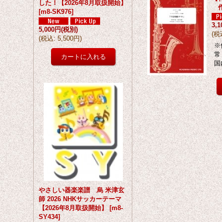
した！【2026年8月取扱開始】
作
[
m8-SK976
]
3,
5,000円
(税別)
(
税
(
税込
:
5,500円
)
※
常
国
やさしい器楽楽譜 烏 米津玄
師 2026 NHKサッカーテーマ
【2026年8月取扱開始】
[
m8-
SY434
]