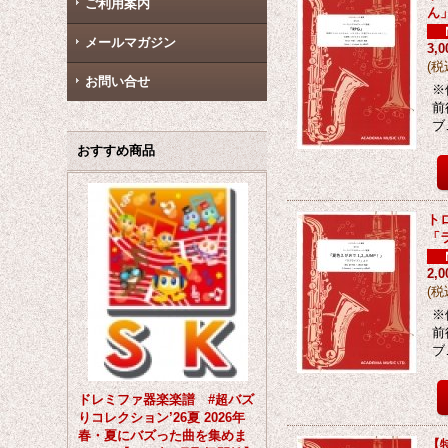
ご利用案内
ん」
メールマガジン
3,
(
税
お問い合せ
※
前
ブ
おすすめ商品
ト
「
2,
(
税
※
前
ブ
ドレミファ器楽楽譜 #超バズ
りコレクション’26夏 2026年
春・夏にバズった曲を集めま
【