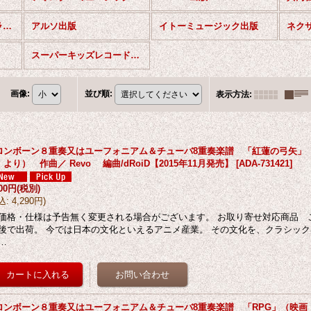
輸入出版（INUI直輸入ライブラリー）
アルソ出版
イトーミュージック出版
ネク
スーパーキッズレコード出版
画像
:
並び順
:
表示方法
:
ロンボーン８重奏又はユーフォニアム＆チューバ8重奏楽譜 「紅蓮の弓矢」
より） 作曲／ Revo 編曲/dRoiD【2015年11月発売】
[
ADA-731421
]
900円
(税別)
込
:
4,290円
)
価格・仕様は予告無く変更される場合がございます。 お取り寄せ対応商品 
後で出荷。 今では日本の文化といえるアニメ産業。 その文化を、クラシッ
…
ロンボーン８重奏又はユーフォニアム＆チューバ8重奏楽譜 「RPG」（映画