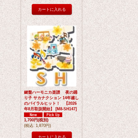
鍵盤ハーモニカ楽譜 夜の踊
り子 サカナクション 14年越し
のバイラルヒット！ 【2026
年8月取扱開始】
[
M8-SH147
]
1,700円
(税別)
(
税込
:
1,870円
)