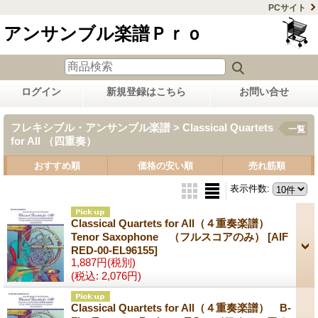
PCサイト
アンサンブル楽譜Ｐｒｏ
ログイン
新規登録はこちら
お問い合せ
フレキシブル・アンサンブル楽譜 > Classical Quartets
一覧
for All （四重奏）
おすすめ順
価格の安い順
売れ筋順
表示件数
:
Classical Quartets for All（４重奏楽譜）
Tenor Saxophone （フルスコアのみ）
[AIF
RED-00-EL96155]
1,887円
(税別)
(税込
:
2,076円)
Classical Quartets for All（４重奏楽譜） B-