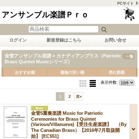
PCサイト
アンサンブル楽譜Ｐｒｏ
ログイン
新規登録はこちら
お問い合せ
金管アンサンブル楽譜 > カナディアンブラス（Patriotic
一覧
Brass Quintet Musicシリーズ）
おすすめ順
価格の安い順
売れ筋順
表示件数
:
1
2
次
»
金管5重奏楽譜 Music for Patriotic
Ceremonies for Brass Quintet
(Various/Villanueva)【受注生産楽譜】 （By
The Canadian Brass）【2016年7月取扱開
始】
[EC551]