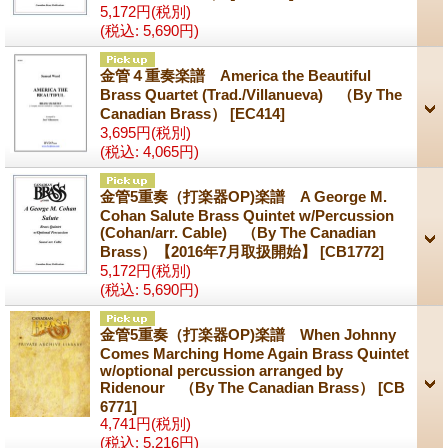
5,172円
(税別)
(税込
:
5,690円)
金管４重奏楽譜 America the Beautiful
Brass Quartet (Trad./Villanueva) （By The
Canadian Brass）
[EC414]
3,695円
(税別)
(税込
:
4,065円)
金管5重奏（打楽器OP)楽譜 A George M.
Cohan Salute Brass Quintet w/Percussion
(Cohan/arr. Cable) （By The Canadian
Brass）【2016年7月取扱開始】
[CB1772]
5,172円
(税別)
(税込
:
5,690円)
金管5重奏（打楽器OP)楽譜 When Johnny
Comes Marching Home Again Brass Quintet
w/optional percussion arranged by
Ridenour （By The Canadian Brass）
[CB
6771]
4,741円
(税別)
(税込
:
5,216円)