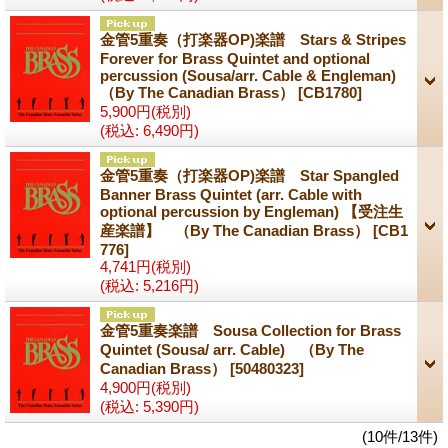
金管5重奏（打楽器OP)楽譜 Stars & Stripes
Forever for Brass Quintet and optional
percussion (Sousa/arr. Cable & Engleman)
（By The Canadian Brass）
[CB1780]
5,900円
(税別)
(税込
:
6,490円)
金管5重奏（打楽器OP)楽譜 Star Spangled
Banner Brass Quintet (arr. Cable with
optional percussion by Engleman) 【受注生
産楽譜】 （By The Canadian Brass）
[CB1
776]
4,741円
(税別)
(税込
:
5,216円)
金管5重奏楽譜 Sousa Collection for Brass
Quintet (Sousa/ arr. Cable) （By The
Canadian Brass）
[50480323]
4,900円
(税別)
(税込
:
5,390円)
(10件/13件)