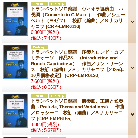
トランペットソロ楽譜 ヴィオラ協奏曲 ハ
長調（Concerto in C Major） 作曲／シュー
ベルト（ヨゼフ） 校訂（編曲）／S.ナカリ
ャコフ
[CRP-EMR6116]
6,800円
(税別)
(税込
:
7,480円)
トランペットソロ楽譜 序奏とロンド・カプ
リチオーソ 作品28 （Introduction and
Rondo Capriccioso） 作曲／サン・サーン
ス 校訂（編曲）／S.ナカリャコフ【2025年
10月価格改定】
[CRP-EMR6120]
7,600円
(税別)
(税込
:
8,360円)
トランペットソロ楽譜 前奏曲、主題と変奏
曲（Prelude, Theme and Variations） 作曲
／ロッシーニ 校訂（編曲）／S.ナカリャコ
フ
[CRP-EMR6155]
4,889円
(税別)
(税込
:
5,378円)