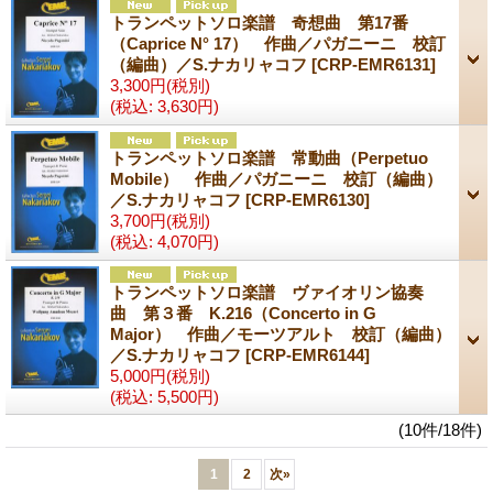
トランペットソロ楽譜 奇想曲 第17番
（Caprice N° 17） 作曲／パガニーニ 校訂
（編曲）／S.ナカリャコフ
[CRP-EMR6131]
3,300円
(税別)
(税込
:
3,630円)
トランペットソロ楽譜 常動曲（Perpetuo
Mobile） 作曲／パガニーニ 校訂（編曲）
／S.ナカリャコフ
[CRP-EMR6130]
3,700円
(税別)
(税込
:
4,070円)
トランペットソロ楽譜 ヴァイオリン協奏
曲 第３番 K.216（Concerto in G
Major） 作曲／モーツアルト 校訂（編曲）
／S.ナカリャコフ
[CRP-EMR6144]
5,000円
(税別)
(税込
:
5,500円)
(10件/18件)
1
2
次
»