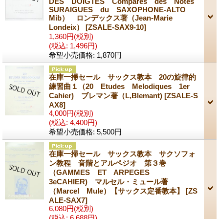
DES DOIGTES Compares des Notes
SURAIGUES du SAXOPHONE-ALTO
Mib） ロンデックス著（Jean-Marie
Londeix）
[ZSALE-SAX9-10]
1,360円
(税別)
(税込
:
1,496円)
希望小売価格
:
1,870円
在庫一掃セール サックス教本 20の旋律的
練習曲１（20 Etudes Melodiques 1er
Cahier) ブレマン著（L,Blemant)
[ZSALE-S
AX8]
4,000円
(税別)
(税込
:
4,400円)
希望小売価格
:
5,500円
在庫一掃セール サックス教本 サクソフォ
ン教程 音階とアルペジオ 第３巻
（GAMMES ET ARPEGES
3eCAHIER) マルセル・ミュール著
（Marcel Mule）【サックス定番教本】
[ZS
ALE-SAX7]
6,080円
(税別)
(税込
:
6,688円)