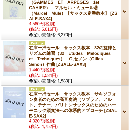
（GAMMES ET ARPEGES 1et
CAHIER） マルセル・ミュール著
（Marcel Mule）【サックス定番教本】
[ZS
ALE-SAX4]
4,560円
(税別)
(税込
:
5,016円)
希望小売価格
:
6,270円
在庫一掃セール サックス教本 32の旋律と
リズムの練習（32 Etudes Melodiques
et Techniques） G,セノン（Gilles
Senon）作曲
[ZSALE-SAX3]
1,440円
(税別)
(税込
:
1,584円)
希望小売価格
:
1,980円
在庫一掃セール サックス教本 サキソフォ
ン奏者のための高音奏法（ソプラノ、アル
ト、テナー、バリトンサックスのためのハー
モニック須奏法への体系的アプローチ
[ZSAL
E-SAX2]
4,320円
(税別)
(税込
:
4,752円)