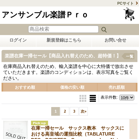
PCサイト
アンサンブル楽譜Ｐｒｏ
ログイン
新規登録はこちら
お問い合せ
楽譜在庫一掃セール【商品入れ替えのため、超特価！】
一覧
在庫商品入れ替えのため、輸入楽譜を中心に大特価で放出させ
ていただきます。楽譜のコンディションは、表示写真をご覧く
ださい。
おすすめ順
価格の安い順
売れ筋順
表示件数
:
1
2
3
次
»
在庫一掃セール サックス教本 サックスに
おける高音域の運指比較（TABLATURE