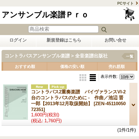
PCサイト
アンサンブル楽譜Ｐｒｏ
ログイン
新規登録はこちら
お問い合せ
コントラバスアンサンブル楽譜 > 全音楽譜出版社
一覧
おすすめ順
価格の安い順
売れ筋順
表示件数
:
コントラバス2重奏楽譜 バイヴァランスVI-2
台のコントラバスのために - 作曲／池辺 晋
一郎【2013年12月取扱開始】
[ZEN-45110050
72351]
1,600円
(税別)
(税込
:
1,760円)
(1件/1件)