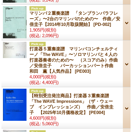
マリンバ２重奏楽譜 「タンブランパラフレ
ーズ」〜2台のマリンバのための〜 作曲／安
倍圭子【2014年10月取扱開始】
[PD-002]
1,905円
(税別)
(税込
:
2,096円)
打楽器５重奏楽譜 マリンバコンチェルティ
ーノ「The WAVE」〜ソロマリンバと４人の
打楽器奏者のための〜 （スコアのみ）作曲
／安倍圭子 パーカッションパート作曲
和田 薫【人気作品】
[PE003]
4,000円
(税別)
(税込
:
4,400円)
【特別受注発注商品】打楽器３重奏楽譜
「The WAVE Impressions」（ザ・ウェー
ブ インプレッションズ） 作曲／安倍圭
子 【2025年10月価格改定】
[PE004]
4,600円
(税別)
(税込
:
5,060円)