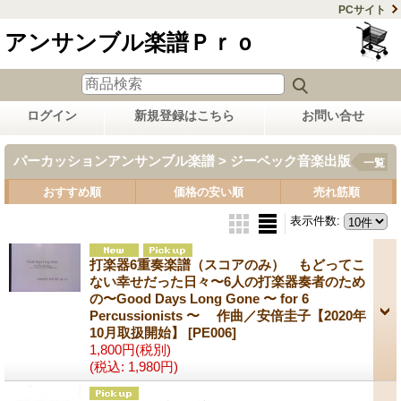
PCサイト
アンサンブル楽譜Ｐｒｏ
ログイン
新規登録はこちら
お問い合せ
パーカッションアンサンブル楽譜 > ジーベック音楽出版
一覧
おすすめ順
価格の安い順
売れ筋順
表示件数
:
打楽器6重奏楽譜（スコアのみ） もどってこ
ない幸せだった日々〜6人の打楽器奏者のため
の〜Good Days Long Gone 〜 for 6
Percussionists 〜 作曲／安倍圭子【2020年
10月取扱開始】
[PE006]
1,800円
(税別)
(税込
:
1,980円)