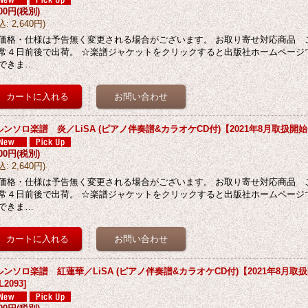
400円
(税別)
込
:
2,640円
)
価格・仕様は予告無く変更される場合がございます。 お取り寄せ対応商品 
常４日前後で出荷。 ☆楽譜ジャケットをクリックすると出版社ホームページ
できま…
ルンソロ楽譜 炎／LiSA (ピアノ伴奏譜&カラオケCD付)【2021年8月取扱開
400円
(税別)
込
:
2,640円
)
価格・仕様は予告無く変更される場合がございます。 お取り寄せ対応商品 
常４日前後で出荷。 ☆楽譜ジャケットをクリックすると出版社ホームページ
できま…
ルンソロ楽譜 紅蓮華／LiSA (ピアノ伴奏譜&カラオケCD付)【2021年8月取
L2093
]