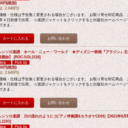
400円
(税別)
込
:
2,640円
)
価格・仕様は予告無く変更される場合がございます。 お取り寄せ対応商品 
常４日前後で出荷。 ☆楽譜ジャケットをクリックすると出版社ホームページ
できま…
ルンソロ楽譜 ホール・ニュー・ワールド ★ディズニー映画『アラジン』主題曲
扱開始】
[
ROC-SOL2118
]
400円
(税別)
込
:
2,640円
)
価格・仕様は予告無く変更される場合がございます。 お取り寄せ対応商品 
常４日前後で出荷。 ☆楽譜ジャケットをクリックすると出版社ホームページ
できま…
ルンソロ楽譜 川の流れのように (ピアノ伴奏譜&カラオケCD付)【2021年8
L2103
]