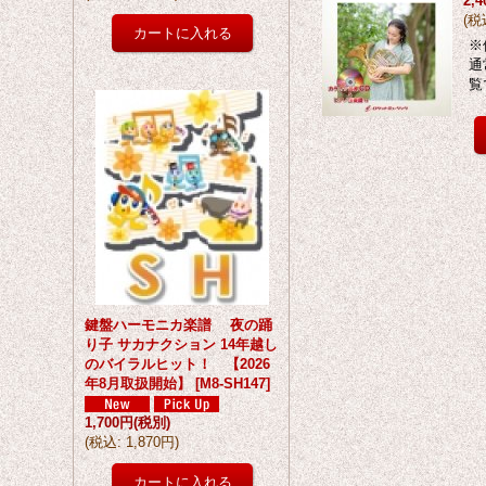
2,
(
税
※
通
覧
鍵盤ハーモニカ楽譜 夜の踊
り子 サカナクション 14年越し
のバイラルヒット！ 【2026
年8月取扱開始】
[
M8-SH147
]
1,700円
(税別)
(
税込
:
1,870円
)