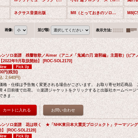
ネクサス音楽出版
M8（とっておきのソロシリーズ）
画像
:
並び順
:
表示方法
:
ルンソロ楽譜 残響散歌／Aimer（アニメ「鬼滅の刃 遊郭編」主題歌）(ピア
)【2022年9月取扱開始】
[
ROC-SOL2170
]
400円
(税別)
込
:
2,640円
)
価格・仕様は予告無く変更される場合がございます。 お取り寄せ対応商品 
常４日前後で出荷。 ☆楽譜ジャケットをクリックすると出版社ホームページ
できま…
ルンソロ楽譜 花は咲く ★「NHK東日本大震災プロジェクト」テーマソング★【
始】
[
ROC-SOL2128
]