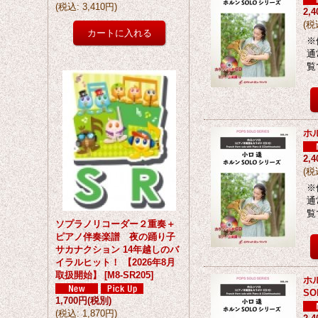
(
税込
:
3,410円
)
2,
(
税
※
通
覧
ホ
2,
(
税
※
通
覧
ソプラノリコーダー２重奏＋
ピアノ伴奏楽譜 夜の踊り子
サカナクション 14年越しのバ
イラルヒット！ 【2026年8月
取扱開始】
[
M8-SR205
]
ホ
SO
1,700円
(税別)
(
税込
:
1,870円
)