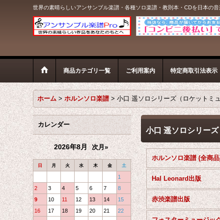
世界の素晴らしいアンサンブル楽譜・各種ソロ楽譜・教則本・CDを日本の
商品カテゴリ一覧
ご利用案内
特定商取引法表示
ホーム
>
ホルンソロ楽譜
>
小口 遥ソロシリーズ（ロケットミ
カレンダー
小口 遥ソロシリー
2026年8月
次月»
ホルンソロ楽譜 (全商品
日
月
火
水
木
金
土
1
Hal Leonard出版
2
3
4
5
6
7
8
赤渋楽譜出版
9
10
11
12
13
14
15
16
17
18
19
20
21
22
フォスターミュージッ