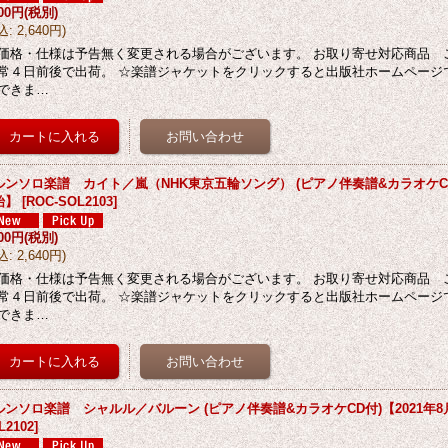
400円
(税別)
込
:
2,640円
)
価格・仕様は予告無く変更される場合がございます。 お取り寄せ対応商品 
常４日前後で出荷。 ☆楽譜ジャケットをクリックすると出版社ホームページ
できま…
ルンソロ楽譜 カイト／嵐（NHK東京五輪ソング） (ピアノ伴奏譜&カラオケCD
始】
[
ROC-SOL2103
]
400円
(税別)
込
:
2,640円
)
価格・仕様は予告無く変更される場合がございます。 お取り寄せ対応商品 
常４日前後で出荷。 ☆楽譜ジャケットをクリックすると出版社ホームページ
できま…
ルンソロ楽譜 シャルル／バルーン (ピアノ伴奏譜&カラオケCD付)【2021年
L2102
]