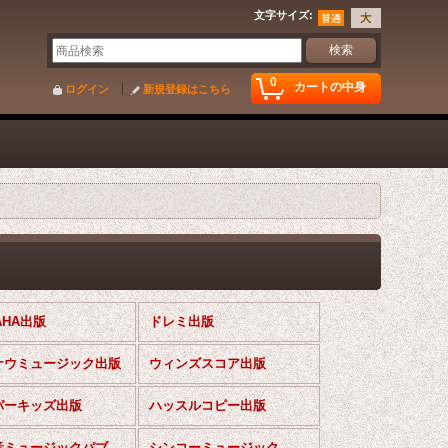
文字サイズ
:
0
カートの中身
ログイン
新規登録はこちら
AHA出版
ドレミ出版
ナウミュージック出版
ウィンズスコア出版
パーキッズ出版
ハッスルコピー出版
風の音ミュージックパブリッシング
シンコーミュージック