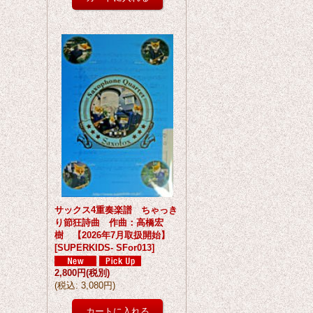
サックス4重奏楽譜 ちゃっき
り節狂詩曲 作曲：高橋宏
樹 【2026年7月取扱開始】
[
SUPERKIDS- SFor013
]
2,800円
(税別)
(
税込
:
3,080円
)