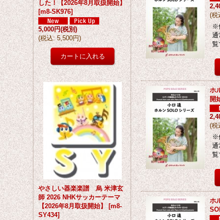
した！【2026年8月取扱開始】
2,
[
m8-SK976
]
(
税
※
5,000円
(税別)
通
(
税込
:
5,500円
)
覧
ホ
開
2,
(
税
※
通
覧
やさしい器楽楽譜 烏 米津玄
師 2026 NHKサッカーテーマ
ホ
【2026年8月取扱開始】
[
m8-
SO
SY434
]