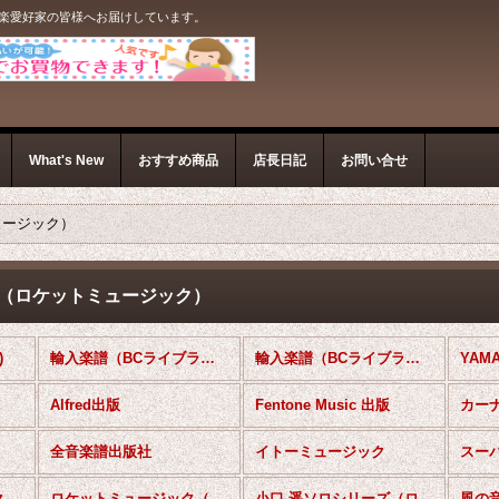
音楽愛好家の皆様へお届けしています。
What's New
おすすめ商品
店長日記
お問い合せ
ュージック）
ズ（ロケットミュージック）
)
輸入楽譜（BCライブラリー【独奏曲】）
輸入楽譜（BCライブラリー【フレンチホルン＆ピアノ】）
YAM
Alfred出版
Fentone Music 出版
カー
全音楽譜出版社
イトーミュージック
スー
ク
ロケットミュージック（ソロコンテスト・レパートリー）
小口 遥ソロシリーズ（ロケットミュージック）