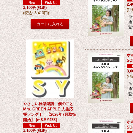
2,
3,100円
(税別)
(
税
(
税込
:
3,410円
)
※
通
覧
ホ
SO
3,
(
税
※
通
覧
やさしい器楽楽譜 僕のこと
Mrs. GREEN APPLE 人生応
援ソング！ 【2026年7月取扱
開始】
[
m8-SY433
]
ホ
SO
3,100円
(税別)