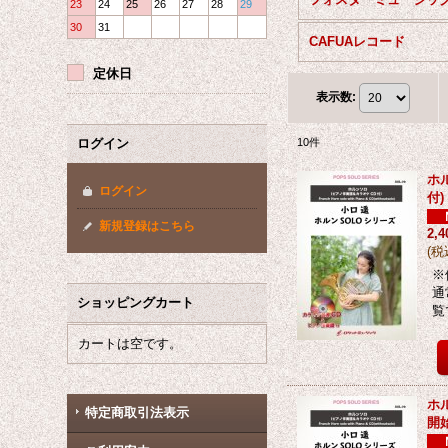
23
24
25
26
27
28
29
30
31
CAFUAレコード
定休日
表示数
:
ログイン
10
件
ホ
ログイン
付
新規登録はこちら
2,
(
税
※
通
ショッピングカート
覧
カートは空です。
ホ
特定商取引法表示
開