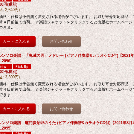
400円
(税別)
込
:
2,640円
)
価格・仕様は予告無く変更される場合がございます。 お取り寄せ対応商品 
常４日前後で出荷。 ☆楽譜ジャケットをクリックすると出版社ホームページ
できま…
ルンソロ楽譜 「鬼滅の刃」メドレー (ピアノ伴奏譜&カラオケCD付)【2021
L2096
]
000円
(税別)
込
:
3,300円
)
価格・仕様は予告無く変更される場合がございます。 お取り寄せ対応商品 
常４日前後で出荷。 ☆楽譜ジャケットをクリックすると出版社ホームページ
できま…
ルンソロ楽譜 竈門炭治郎のうた (ピアノ伴奏譜&カラオケCD付)【2021年8
L2095
]