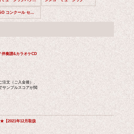
M8(CSO コンクール セレクション)
ノ伴奏譜&カラオケCD
ご注文（ご入金後）、
でサンプルスコアが閲
2021年12月取扱