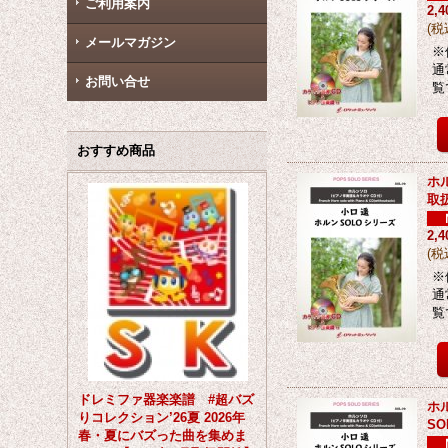
ご利用案内
2,
(
税
メールマガジン
※
通
お問い合せ
覧
おすすめ商品
ホ
取
2,
(
税
※
通
覧
ドレミファ器楽楽譜 #超バズ
ホ
りコレクション’26夏 2026年
SO
春・夏にバズった曲を集めま