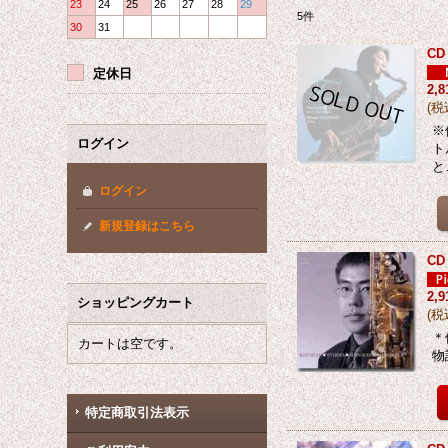
23
24
25
26
27
28
29
5
件
30
31
C
定休日
2,
(
税
※
ログイン
ト
と
ログイン
新規登録はこちら
C
2,
ショッピングカート
(
税
＊
カートは空です。
物
特定商取引法表示