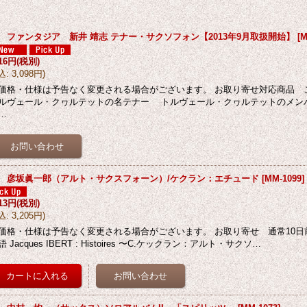
D ファンタジア 新井 靖志 テナー・サクソフォン【2013年9月取扱開始】
[
M
816円
(税別)
込
:
3,098円
)
価格・仕様は予告なく変更される場合がございます。 お取り寄せ対応商品 
ルヴェール・クヮルテットの名テナー トルヴェール・クヮルテットのメン
…
D 彦坂眞一郎（アルト・サクスフォーン）/ケクラン：エチュード
[
MM-1099
]
913円
(税別)
込
:
3,205円
)
価格・仕様は予告なく変更される場合がございます。 お取り寄せ 通常10日前
語 Jacques IBERT : Histoires 〜C.ケックラン：アルト・サクソ…