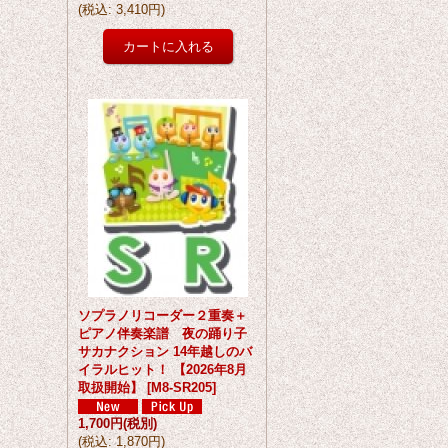
(
税込
:
3,410円
)
ソプラノリコーダー２重奏＋
ピアノ伴奏楽譜 夜の踊り子
サカナクション 14年越しのバ
イラルヒット！ 【2026年8月
取扱開始】
[
M8-SR205
]
1,700円
(税別)
(
税込
:
1,870円
)