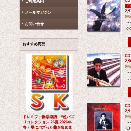
C
ご利用案内
2,
メールマガジン
(
税
＊
お問い合せ
o
おすすめ商品
C
2,
(
税
＊
ラ形
CD
2,
(
税
ドレミファ器楽楽譜 #超バズ
りコレクション’26夏 2026年
＊
春・夏にバズった曲を集めま
C