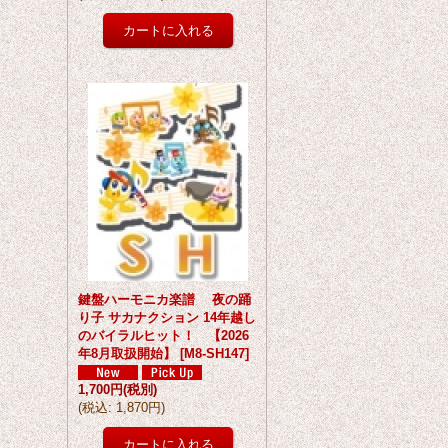
鍵盤ハーモニカ楽譜 夜の踊
り子 サカナクション 14年越し
のバイラルヒット！ 【2026
年8月取扱開始】
[
M8-SH147
]
1,700円
(税別)
(
税込
:
1,870円
)