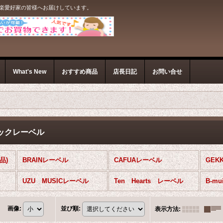
音楽愛好家の皆様へお届けしています。
What's New
おすすめ商品
店長日記
お問い合せ
ックレーベル
品)
BRAINレーベル
CAFUAレーベル
GEK
UZU MUSICレーベル
Ten Hearts レーベル
B-m
画像
:
並び順
:
表示方法
: