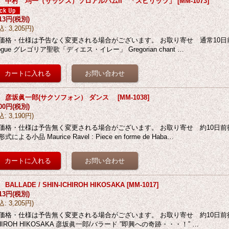
D 中村 均一（サックス）ソロアルバムII 「スピリッツ」
[
MM-1073
]
913円
(税別)
込
:
3,205円
)
価格・仕様は予告なく変更される場合がございます。 お取り寄せ 通常10日前後 
logue グレゴリア聖歌「ディエス・イレー」 Gregorian chant …
D 彦坂眞一郎(サクソフォン） ダンス
[
MM-1038
]
900円
(税別)
込
:
3,190円
)
価格・仕様は予告無く変更される場合がございます。 お取り寄せ 約10日前
式による小品 Maurice Ravel : Piece en forme de Haba…
 BALLADE / SHIN-ICHIROH HIKOSAKA
[
MM-1017
]
913円
(税別)
込
:
3,205円
)
価格・仕様は予告無く変更される場合がございます。 お取り寄せ 約10日前後 BALL
HIROH HIKOSAKA 彦坂眞一郎/バラード ”即興への奇跡・・・！” …