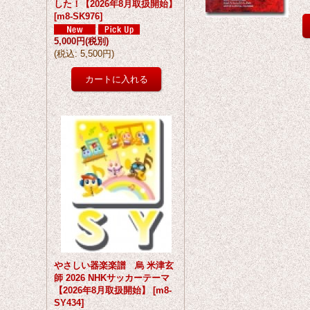
した！【2026年8月取扱開始】
[
m8-SK976
]
5,000円
(税別)
(
税込
:
5,500円
)
やさしい器楽楽譜 烏 米津玄
師 2026 NHKサッカーテーマ
【2026年8月取扱開始】
[
m8-
SY434
]