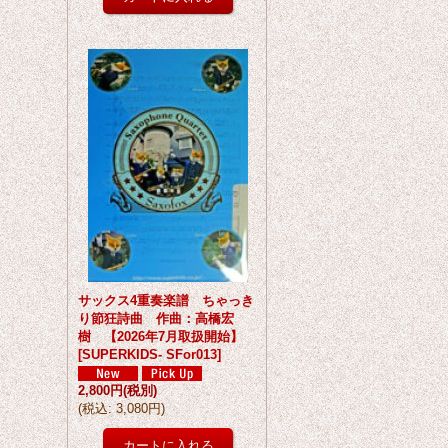
サックス4重奏楽譜 ちゃっき
り節狂詩曲 作曲：高橋宏
樹 【2026年7月取扱開始】
[
SUPERKIDS- SFor013
]
2,800円
(税別)
(
税込
:
3,080円
)