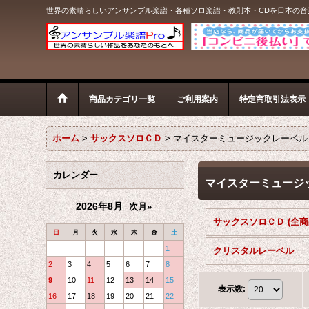
世界の素晴らしいアンサンブル楽譜・各種ソロ楽譜・教則本・CDを日本の
商品カテゴリ一覧
ご利用案内
特定商取引法表示
ホーム
>
サックスソロＣＤ
>
マイスターミュージックレーベル
カレンダー
マイスターミュージ
2026年8月
次月»
サックスソロＣＤ (全商
日
月
火
水
木
金
土
1
クリスタルレーベル
2
3
4
5
6
7
8
9
10
11
12
13
14
15
表示数
:
16
17
18
19
20
21
22