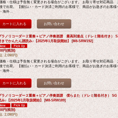
価格・仕様は予告無く変更される場合がございます。 お取り寄せ対応商品 
後で出荷。 【後払い・カード決済ご利用のお客様で、商品がお急ぎのお客様
・海外…
プラノリコーダー２重奏＋ピアノ伴奏楽譜 最高到達点（ドレミ階名付き） SEKAI
付きでかんたん譜読み♪【2025年1月取扱開始】
[
M8-SRW192
]
900円
(税別)
込
:
2,090円
)
価格・仕様は予告無く変更される場合がございます。 お取り寄せ対応商品 
後で出荷。 【後払い・カード決済ご利用のお客様で、商品がお急ぎのお客様
・海外…
プラノリコーダー２重奏＋ピアノ伴奏楽譜 僕らまた（ドレミ階名付き） SG
読み♪【2025年1月取扱開始】
[
M8-SRW189
]
900円
(税別)
込
:
2,090円
)