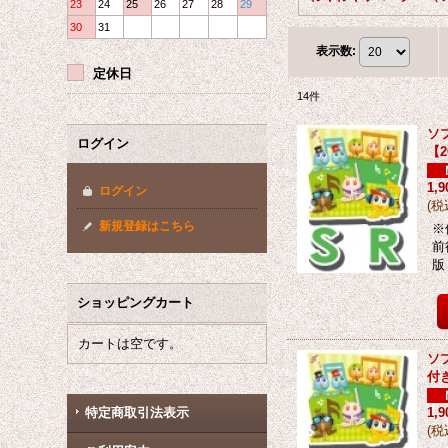
23
24
25
26
27
28
29
30
31
表示数
:
定休日
14
件
ソ
ログイン
【
1,
ログイン
(
税
新規登録はこちら
※
前
版
ショッピングカート
カートは空です。
ソ
付
特定商取引法表示
1,
(
税