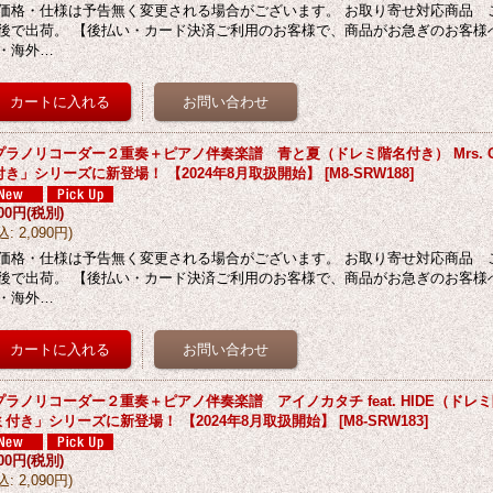
価格・仕様は予告無く変更される場合がございます。 お取り寄せ対応商品 
後で出荷。 【後払い・カード決済ご利用のお客様で、商品がお急ぎのお客様
・海外…
プラノリコーダー２重奏＋ピアノ伴奏楽譜 青と夏（ドレミ階名付き） Mrs. GR
付き」シリーズに新登場！ 【2024年8月取扱開始】
[
M8-SRW188
]
900円
(税別)
込
:
2,090円
)
価格・仕様は予告無く変更される場合がございます。 お取り寄せ対応商品 
後で出荷。 【後払い・カード決済ご利用のお客様で、商品がお急ぎのお客様
・海外…
プラノリコーダー２重奏＋ピアノ伴奏楽譜 アイノカタチ feat. HIDE（ドレミ
ミ付き」シリーズに新登場！ 【2024年8月取扱開始】
[
M8-SRW183
]
900円
(税別)
込
:
2,090円
)