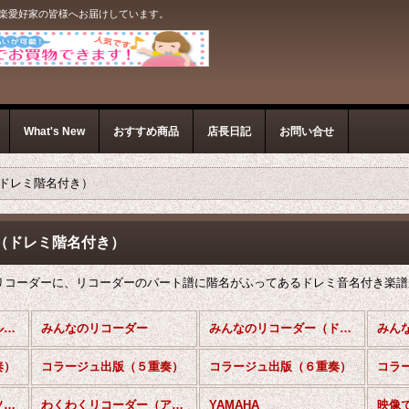
音楽愛好家の皆様へお届けしています。
What's New
おすすめ商品
店長日記
お問い合せ
ドレミ階名付き）
（ドレミ階名付き）
リコーダーに、リコーダーのパート譜に階名がふってあるドレミ音名付き楽譜
リコーダーアンサンブル楽譜 (全商品)
みんなのリコーダー
みんなのリコーダー（ドレミ階名付き）
奏）
コラージュ出版（５重奏）
コラージュ出版（６重奏）
コラ
わくわくリコーダー（ソプラノ２重奏版）
わくわくリコーダー（アルト２重奏版）
YAMAHA