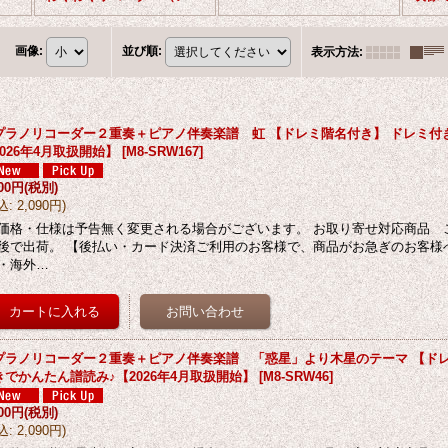
画像
:
並び順
:
表示方法
:
プラノリコーダー２重奏＋ピアノ伴奏楽譜 虹 【ドレミ階名付き】 ドレミ付
2026年4月取扱開始】
[
M8-SRW167
]
900円
(税別)
込
:
2,090円
)
価格・仕様は予告無く変更される場合がございます。 お取り寄せ対応商品 
後で出荷。 【後払い・カード決済ご利用のお客様で、商品がお急ぎのお客様
・海外…
プラノリコーダー２重奏＋ピアノ伴奏楽譜 「惑星」より木星のテーマ 【ドレ
きでかんたん譜読み♪【2026年4月取扱開始】
[
M8-SRW46
]
900円
(税別)
込
:
2,090円
)