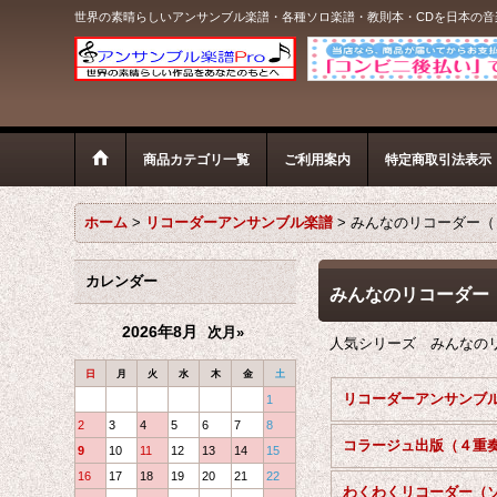
世界の素晴らしいアンサンブル楽譜・各種ソロ楽譜・教則本・CDを日本の
商品カテゴリ一覧
ご利用案内
特定商取引法表示
ホーム
>
リコーダーアンサンブル楽譜
>
みんなのリコーダー（
カレンダー
みんなのリコーダー
2026年8月
次月»
人気シリーズ みんなの
日
月
火
水
木
金
土
1
2
3
4
5
6
7
8
コラージュ出版（４重
9
10
11
12
13
14
15
16
17
18
19
20
21
22