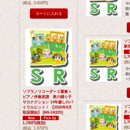
(
税込
:
3,410円
)
※
前
版
ソ
新
1,
(
税
※
前
一
ソプラノリコーダー２重奏＋
ピアノ伴奏楽譜 夜の踊り子
サカナクション 14年越しのバ
ソ
イラルヒット！ 【2026年8月
き
取扱開始】
[
M8-SR205
]
1,
1,700円
(税別)
(
税
(
税込
:
1,870円
)