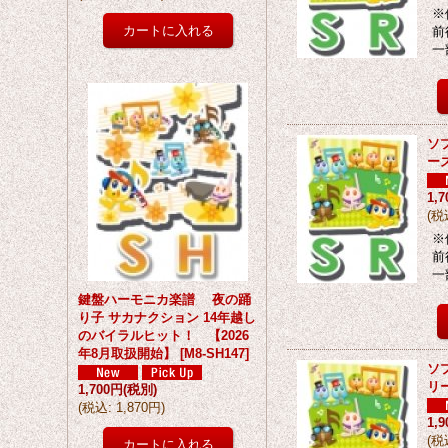
※
前
一
ソ
ー
1,
(
税
※
前
一
鍵盤ハーモニカ楽譜 夜の踊
り子 サカナクション 14年越し
のバイラルヒット！ 【2026
年8月取扱開始】
[
M8-SH147
]
ソ
リ
1,700円
(税別)
(
税込
:
1,870円
)
1,
(
税