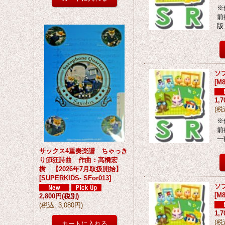
※
前
版
ソ
[
M8
1,
(
税
※
前
一
サックス4重奏楽譜 ちゃっき
り節狂詩曲 作曲：高橋宏
樹 【2026年7月取扱開始】
[
SUPERKIDS- SFor013
]
ソ
[
M8
2,800円
(税別)
(
税込
:
3,080円
)
1,
(
税