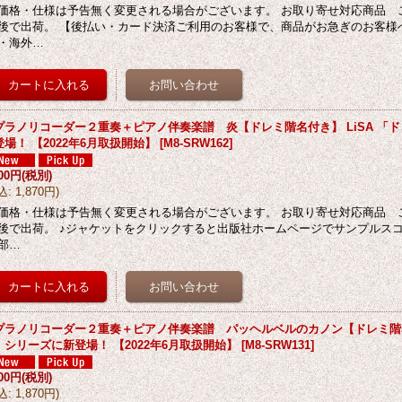
価格・仕様は予告無く変更される場合がございます。 お取り寄せ対応商品 
後で出荷。 【後払い・カード決済ご利用のお客様で、商品がお急ぎのお客様
・海外…
プラノリコーダー２重奏＋ピアノ伴奏楽譜 炎【ドレミ階名付き】 LiSA 「
登場！ 【2022年6月取扱開始】
[
M8-SRW162
]
700円
(税別)
込
:
1,870円
)
価格・仕様は予告無く変更される場合がございます。 お取り寄せ対応商品 
後で出荷。 ♪ジャケットをクリックすると出版社ホームページでサンプルス
部…
プラノリコーダー２重奏＋ピアノ伴奏楽譜 パッヘルベルのカノン【ドレミ階
」シリーズに新登場！ 【2022年6月取扱開始】
[
M8-SRW131
]
700円
(税別)
込
:
1,870円
)