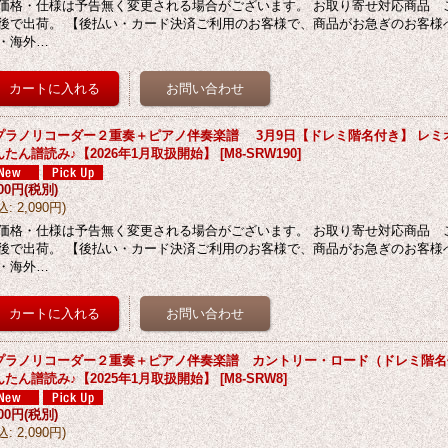
価格・仕様は予告無く変更される場合がございます。 お取り寄せ対応商品 
後で出荷。 【後払い・カード決済ご利用のお客様で、商品がお急ぎのお客様
・海外…
プラノリコーダー２重奏＋ピアノ伴奏楽譜 3月9日【ドレミ階名付き】 レミ
んたん譜読み♪【2026年1月取扱開始】
[
M8-SRW190
]
900円
(税別)
込
:
2,090円
)
価格・仕様は予告無く変更される場合がございます。 お取り寄せ対応商品 
後で出荷。 【後払い・カード決済ご利用のお客様で、商品がお急ぎのお客様
・海外…
プラノリコーダー２重奏＋ピアノ伴奏楽譜 カントリー・ロード（ドレミ階名
んたん譜読み♪【2025年1月取扱開始】
[
M8-SRW8
]
900円
(税別)
込
:
2,090円
)