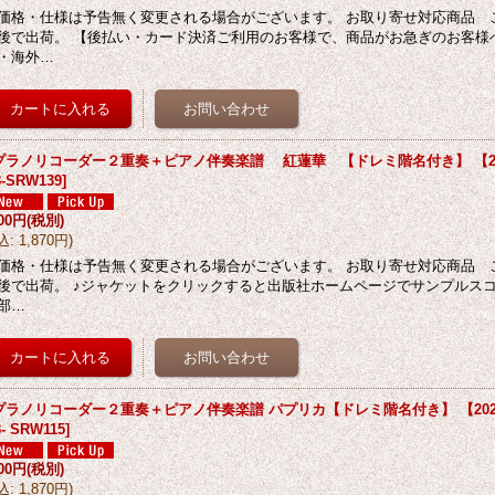
価格・仕様は予告無く変更される場合がございます。 お取り寄せ対応商品 
後で出荷。 【後払い・カード決済ご利用のお客様で、商品がお急ぎのお客様
・海外…
プラノリコーダー２重奏＋ピアノ伴奏楽譜 紅蓮華 【ドレミ階名付き】 【2
-SRW139
]
700円
(税別)
込
:
1,870円
)
価格・仕様は予告無く変更される場合がございます。 お取り寄せ対応商品 
後で出荷。 ♪ジャケットをクリックすると出版社ホームページでサンプルス
部…
プラノリコーダー２重奏＋ピアノ伴奏楽譜 パプリカ【ドレミ階名付き】 【202
- SRW115
]
700円
(税別)
込
:
1,870円
)