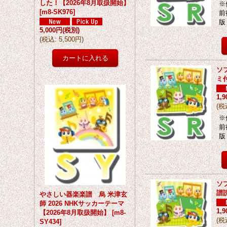
した！【2026年8月取扱開始】
※
[
m8-SK976
]
前
版
5,000円
(税別)
(
税込
:
5,500円
)
ソ
ミ
1,
(
税
※
前
版
ソ
譜
やさしい器楽楽譜 烏 米津玄
師 2026 NHKサッカーテーマ
1,
【2026年8月取扱開始】
[
m8-
(
税
SY434
]