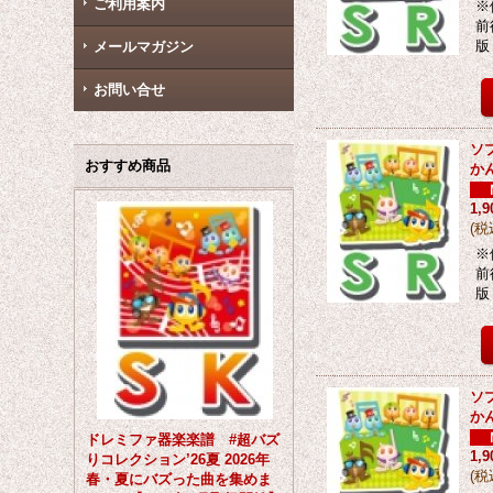
ご利用案内
※
前
版
メールマガジン
お問い合せ
ソ
おすすめ商品
か
1,
(
税
※
前
版
ソ
か
ドレミファ器楽楽譜 #超バズ
1,
りコレクション’26夏 2026年
(
税
春・夏にバズった曲を集めま