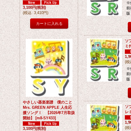
※
3,100円
(税別)
前
(
税込
:
3,410円
)
版
ソ
ミ
1,
(
税
※
前
版
やさしい器楽楽譜 僕のこと
ソ
Mrs. GREEN APPLE 人生応
レ
援ソング！ 【2026年7月取扱
開始】
[
m8-SY433
]
1,
(
税
3,100円
(税別)