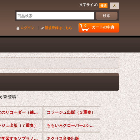
文字サイズ
:
0
カートの中身
ログイン
新規登録はこちら
が新登場！
みんなのリコーダー（練習用CD)
コラージュ出版（３重奏）
ージュ出版（７重奏）
ももいろクローバーZシリーズ
映像で学習するソプラノリコーダー楽譜
ネクサス音楽出版