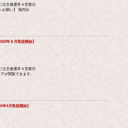
ご注文後通常４営業日
へお願い】 国内出
020年８月取扱開始】
ご注文後通常４営業日
コアが閲覧できます。
0年4月取扱開始】