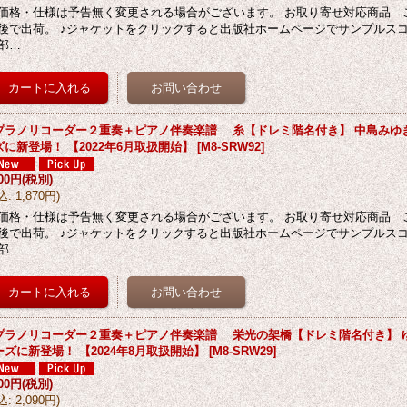
価格・仕様は予告無く変更される場合がございます。 お取り寄せ対応商品 
後で出荷。 ♪ジャケットをクリックすると出版社ホームページでサンプルス
部…
プラノリコーダー２重奏＋ピアノ伴奏楽譜 糸【ドレミ階名付き】 中島みゆ
ズに新登場！ 【2022年6月取扱開始】
[
M8-SRW92
]
700円
(税別)
込
:
1,870円
)
価格・仕様は予告無く変更される場合がございます。 お取り寄せ対応商品 
後で出荷。 ♪ジャケットをクリックすると出版社ホームページでサンプルス
部…
プラノリコーダー２重奏＋ピアノ伴奏楽譜 栄光の架橋【ドレミ階名付き】 
ーズに新登場！ 【2024年8月取扱開始】
[
M8-SRW29
]
900円
(税別)
込
:
2,090円
)