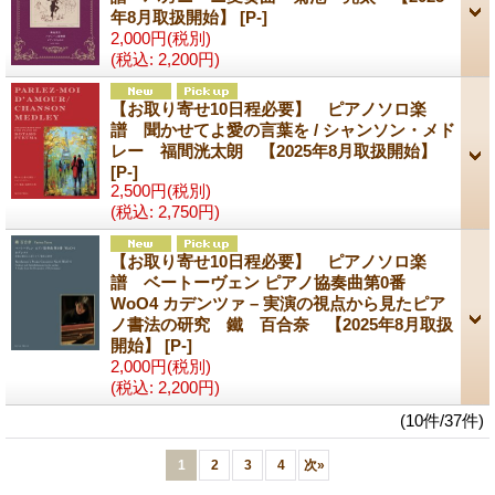
年8月取扱開始】
[P-]
2,000円
(税別)
(税込
:
2,200円)
【お取り寄せ10日程必要】 ピアノソロ楽
譜 聞かせてよ愛の言葉を / シャンソン・メド
レー 福間洸太朗 【2025年8月取扱開始】
[P-]
2,500円
(税別)
(税込
:
2,750円)
【お取り寄せ10日程必要】 ピアノソロ楽
譜 ベートーヴェン ピアノ協奏曲第0番
WoO4 カデンツァ – 実演の視点から見たピア
ノ書法の研究 鐵 百合奈 【2025年8月取扱
開始】
[P-]
2,000円
(税別)
(税込
:
2,200円)
(10件/37件)
1
2
3
4
次
»