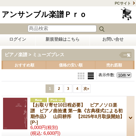
PCサイト
アンサンブル楽譜Ｐｒｏ
ログイン
新規登録はこちら
お問い合せ
ピアノ楽譜 > ミューズプレス
一覧
おすすめ順
価格の安い順
売れ筋順
表示件数
:
1
2
3
4
次
»
【お取り寄せ10日程必要】 ピアノソロ楽
譜 ピアノ曲拾遺 第一集《古典様式による初
期作品》 山田耕筰 【2025年8月取扱開始】
[P-]
6,000円
(税別)
(税込
:
6,600円)