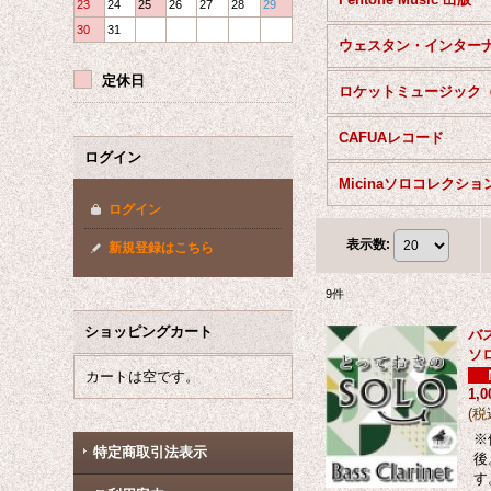
23
24
25
26
27
28
29
30
31
定休日
CAFUAレコード
ログイン
Micinaソロコレクショ
ログイン
表示数
:
新規登録はこちら
9
件
ショッピングカート
バ
ソ
カートは空です。
1,
(
税
※
特定商取引法表示
後
す