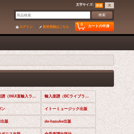
文字サイズ
:
0
カートの中身
ログイン
新規登録はこちら
輸入楽譜（INUI直輸入ライブラリー）
輸入楽譜（BCライブラリー）Clarinet＆Piano
パン
イトーミュージック出版
ed出版
de-hasuke出版
ロポリス出版
全音楽譜出版社