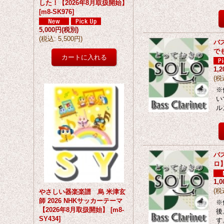
した！【2026年8月取扱開始】
[
m8-SK976
]
5,000円
(税別)
(
税込
:
5,500円
)
バ
で
1,
(
税
※
い
ル
バ
ロ
1,
(
税
やさしい器楽楽譜 烏 米津玄
師 2026 NHKサッカーテーマ
※
【2026年8月取扱開始】
[
m8-
後
SY434
]
す