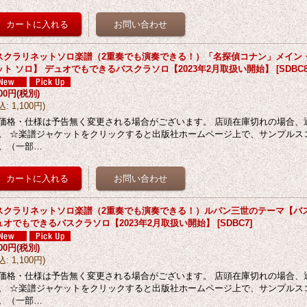
スクラリネットソロ楽譜（2重奏でも演奏できる！）「名探偵コナン」メイン
ット ソロ】 デュオでもできるバスクラソロ【2023年2月取扱い開始】
[
SDBC
000円
(税別)
込
:
1,100円
)
価格・仕様は予告無く変更される場合がございます。 店頭在庫切れの場合、
。 ☆楽譜ジャケットをクリックすると出版社ホームページ上で、サンプルス
。（一部…
スクラリネットソロ楽譜（2重奏でも演奏できる！）ルパン三世のテーマ【バ
ュオでもできるバスクラソロ【2023年2月取扱い開始】
[
SDBC7
]
000円
(税別)
込
:
1,100円
)
価格・仕様は予告無く変更される場合がございます。 店頭在庫切れの場合、
。 ☆楽譜ジャケットをクリックすると出版社ホームページ上で、サンプルス
。（一部…