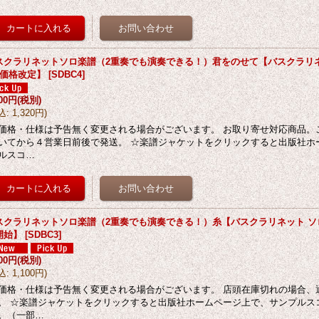
スクラリネットソロ楽譜（2重奏でも演奏できる！）君をのせて【バスクラリネッ
月価格改定】
[
SDBC4
]
200円
(税別)
込
:
1,320円
)
価格・仕様は予告無く変更される場合がございます。 お取り寄せ対応商品。
いてから４営業日前後で発送。 ☆楽譜ジャケットをクリックすると出版社ホ
ルスコ…
スクラリネットソロ楽譜（2重奏でも演奏できる！）糸【バスクラリネット ソロ】
開始】
[
SDBC3
]
000円
(税別)
込
:
1,100円
)
価格・仕様は予告無く変更される場合がございます。 店頭在庫切れの場合、
。 ☆楽譜ジャケットをクリックすると出版社ホームページ上で、サンプルス
。（一部…