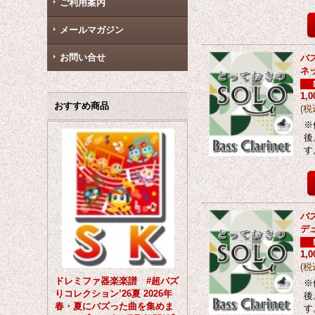
ご利用案内
メールマガジン
お問い合せ
バ
ネ
1,
おすすめ商品
(
税
※
後
す
バ
デ
1,
(
税
ドレミファ器楽楽譜 #超バズ
※
りコレクション’26夏 2026年
後
春・夏にバズった曲を集めま
す