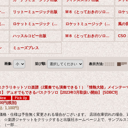
ウェスタン・インターナショナル出版
リットーミュージック出版
M８（とっておきのソロシリーズ）
ロケットミュージック（若林愛ソロシリーズ）
ロケットミュージック（三浦こと美ソロシリーズ）
ロケットミュージック（ソロコンテスト・レパートリー）バスクラリネット
ハッスルコピー出版
M８（とっておきのソロシリーズ）バスクラリネット
ン
ミューズプレス
画像
:
並び順
:
表示方法
:
スクラリネットソロ楽譜（2重奏でも演奏できる！）「情熱大陸」メインテー
ロ】 デュオでもできるバスクラソロ【2023年3月取扱い開始】
[
SDBC9
]
000円
(税別)
込
:
1,100円
)
価格・仕様は予告無く変更される場合がございます。 店頭在庫切れの場合、
。 ☆楽譜ジャケットをクリックすると出版社ホームページ上で、サンプルス
。（一部…