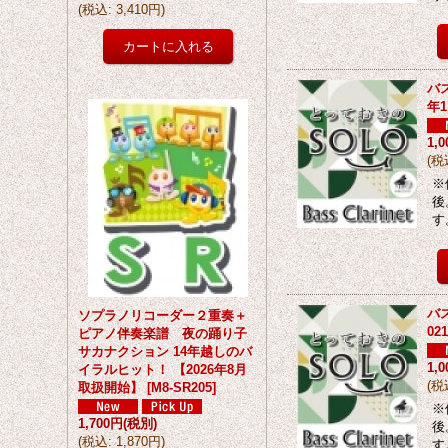
(
税込
:
3,410円
)
バ
年
1,
(
税
※
後
す
バ
ソプラノリコーダー２重奏＋
0
ピアノ伴奏楽譜 夜の踊り子
サカナクション 14年越しのバ
1,
イラルヒット！ 【2026年8月
(
税
取扱開始】
[
M8-SR205
]
※
1,700円
(税別)
後
(
税込
:
1,870円
)
す