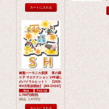
鍵盤ハーモニカ楽譜 夜の踊
り子 サカナクション 14年越し
のバイラルヒット！ 【2026
年8月取扱開始】
[
M8-SH147
]
1,700円
(税別)
(
税込
:
1,870円
)