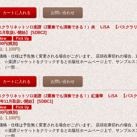
スクラリネットソロ楽譜（2重奏でも演奏できる！）炎 LiSA 【バスクラリネ
11月取扱い開始】
[
SDBC2
]
000円
(税別)
込
:
1,100円
)
価格・仕様は予告無く変更される場合がございます。 店頭在庫切れの場合、
。 ☆楽譜ジャケットをクリックすると出版社ホームページ上で、サンプルス
。（一部…
スクラリネットソロ楽譜（2重奏でも演奏できる！）紅蓮華 LiSA 【バスク
21年11月取扱い開始】
[
SDBC1
]
000円
(税別)
込
:
1,100円
)
価格・仕様は予告無く変更される場合がございます。 店頭在庫切れの場合、
。 ☆楽譜ジャケットをクリックすると出版社ホームページ上で、サンプルス
。（一部…