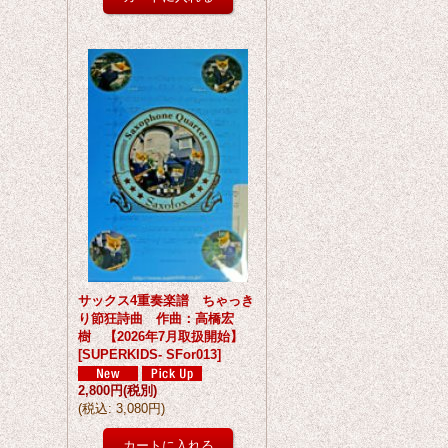
サックス4重奏楽譜 ちゃっき
り節狂詩曲 作曲：高橋宏
樹 【2026年7月取扱開始】
[
SUPERKIDS- SFor013
]
2,800円
(税別)
(
税込
:
3,080円
)