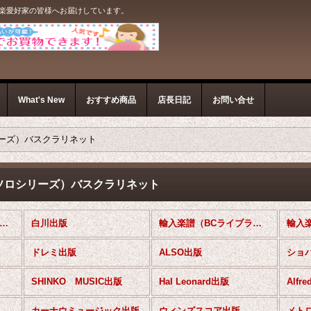
音楽愛好家の皆様へお届けしています。
What's New
おすすめ商品
店長日記
お問い合せ
ーズ）バスクラリネット
ソロシリーズ）バスクラリネット
クラリネットソロ楽譜 (全商品)
白川出版
輸入楽譜（BCライブラリー）
ドレミ出版
ALSO出版
ショ
SHINKO MUSIC出版
Hal Leonard出版
Alfr
カーナウミュージック出版
ウィンズスコア出版
メト