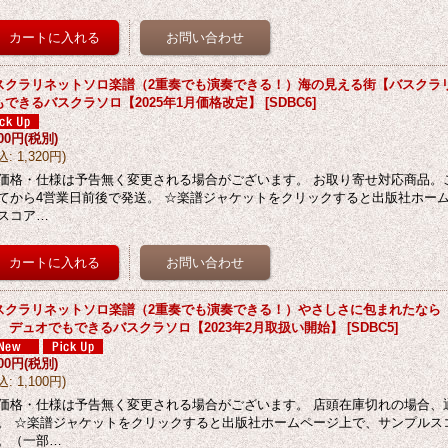
スクラリネットソロ楽譜（2重奏でも演奏できる！）海の見える街【バスクラリ
もできるバスクラソロ【2025年1月価格改定】
[
SDBC6
]
200円
(税別)
込
:
1,320円
)
価格・仕様は予告無く変更される場合がございます。 お取り寄せ対応商品。
てから4営業日前後で発送。 ☆楽譜ジャケットをクリックすると出版社ホー
スコア…
スクラリネットソロ楽譜（2重奏でも演奏できる！）やさしさに包まれたなら
】 デュオでもできるバスクラソロ【2023年2月取扱い開始】
[
SDBC5
]
000円
(税別)
込
:
1,100円
)
価格・仕様は予告無く変更される場合がございます。 店頭在庫切れの場合、
。 ☆楽譜ジャケットをクリックすると出版社ホームページ上で、サンプルス
。（一部…