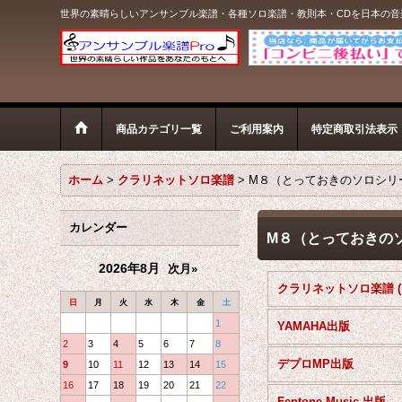
世界の素晴らしいアンサンブル楽譜・各種ソロ楽譜・教則本・CDを日本の
商品カテゴリ一覧
ご利用案内
特定商取引法表示
ホーム
>
クラリネットソロ楽譜
>
M８（とっておきのソロシリ
カレンダー
M８（とっておきの
2026年8月
次月»
日
月
火
水
木
金
土
1
YAMAHA出版
2
3
4
5
6
7
8
デプロMP出版
9
10
11
12
13
14
15
16
17
18
19
20
21
22
Fentone Music 出版