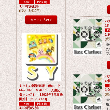
3,100円
(税別)
(
税込
:
3,410円
)
バ
1
1,
(
税
※
だ
プ
バ
い
やさしい器楽楽譜 僕のこと
1,
Mrs. GREEN APPLE 人生応
(
税
援ソング！ 【2026年7月取扱
開始】
[
m8-SY433
]
※
後
3,100円
(税別)
す