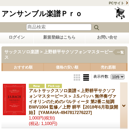
PCサイト
アンサンブル楽譜Ｐｒｏ
ログイン
新規登録はこちら
お問い合せ
サックスソロ楽譜 > 上野耕平サクソフォンマスターピー
一覧
ス
おすすめ順
価格の安い順
売れ筋順
表示件数
:
アルトサックスソロ楽譜＜上野耕平サクソフ
ォンマスターピース＞ J.S.バッハ 無伴奏ヴァ
イオリンのためのパルティータ 第2番ニ短調
BWV1004 監修／上野 耕平【2018年6月取扱開
始】
[YAMAHA-4947817276227]
1,000円
(税別)
(税込
:
1,100円)