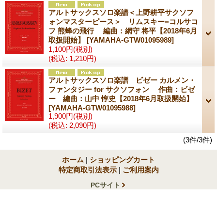
アルトサックスソロ楽譜＜上野耕平サクソフ
ォンマスターピース＞ リムスキー=コルサコ
フ 熊蜂の飛行 編曲：網守 将平【2018年6月
取扱開始】
[YAMAHA-GTW01095989]
1,100円
(税別)
(税込
:
1,210円)
アルトサックスソロ楽譜 ビゼー カルメン・
ファンタジー for サクソフォン 作曲：ビゼ
ー 編曲：山中 惇史【2018年6月取扱開始】
[YAMAHA-GTW01095988]
1,900円
(税別)
(税込
:
2,090円)
(3件/3件)
ホーム
|
ショッピングカート
特定商取引法表示
|
ご利用案内
PCサイト