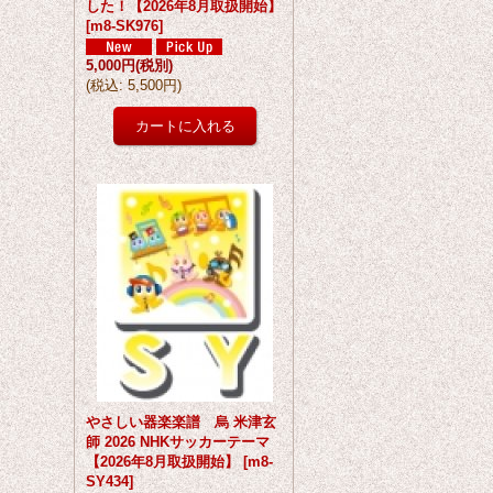
した！【2026年8月取扱開始】
[
m8-SK976
]
5,000円
(税別)
(
税込
:
5,500円
)
やさしい器楽楽譜 烏 米津玄
師 2026 NHKサッカーテーマ
【2026年8月取扱開始】
[
m8-
SY434
]