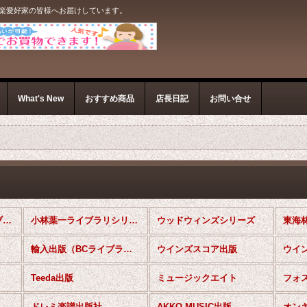
音楽愛好家の皆様へお届けしています。
What's New
おすすめ商品
店長日記
お問い合せ
木管・弦楽器アンサンブル楽譜 (全商品)
小林葉一ライブラリシリーズ
ウッドウィンズシリーズ
東海
輸入出版（BCライブラリー）
ウインズスコア出版
Teeda出版
ミュージックエイト
ドレミ楽譜出版社
AKKO MUSIC出版
オン