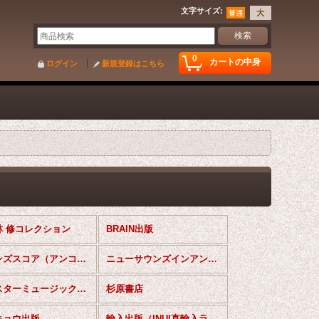
文字サイズ
:
0
カートの中身
ログイン
新規登録はこちら
林 修コレクション
BRAIN出版
ウインズスコア（アンコンセレクション）
ニューサウンズインアンサンブル
フォスターミュージック出版
杉原書店
キョウ出版
輸入出版（INUI直輸入ライブラリー）