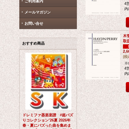
ご利用案内
4
内
メールマガジン
お問い合せ
木
取
おすすめ商品
2,
(
税
※
4
内
ドレミファ器楽楽譜 #超バズ
りコレクション’26夏 2026年
春・夏にバズった曲を集めま