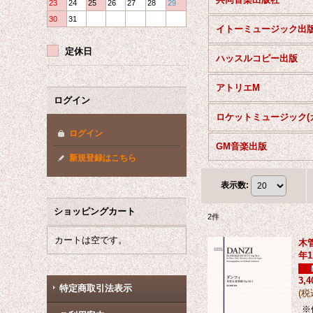
23
24
25
26
27
28
29
30
31
イトーミュージック出
定休日
ハッスルコピー出版
アトリエM
ログイン
ログイン
GM音楽出版
新規登録はこちら
表示数
:
ショッピングカート
2
件
カートは空です。
木
年
3,
特定商取引法表示
(
税
※