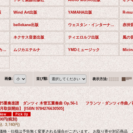
版
Wind Art出版
YAMAHA出版
R-mu
bellekane出版
ウェスタン・インターナショナル出版
赤渋
ネクサス音楽出版
ティエロルフ出版
風の
ロケットミュージック(カラフル版）
ムジカエテルナ
YMDミュージック
画像
:
並び順
:
表示方法
:
管5重奏楽譜 ダンツィ 木管五重奏曲 Op.56-1 フランツ・ダンツィ作曲／福
1月取扱開始】
[
ISBN 9784276630505
]
400円
(税別)
込
:
3,740円
)
価格・仕様は予告無く変更される場合がございます。 お取り寄せ対応商品 