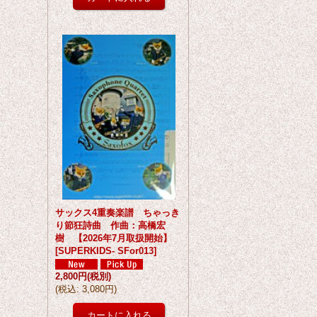
サックス4重奏楽譜 ちゃっき
り節狂詩曲 作曲：高橋宏
樹 【2026年7月取扱開始】
[
SUPERKIDS- SFor013
]
2,800円
(税別)
(
税込
:
3,080円
)