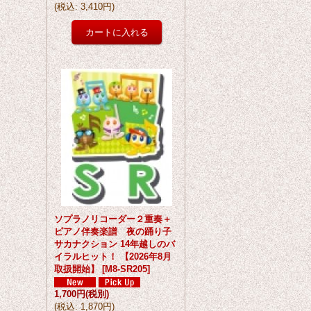
(
税込
:
3,410円
)
ソプラノリコーダー２重奏＋
ピアノ伴奏楽譜 夜の踊り子
サカナクション 14年越しのバ
イラルヒット！ 【2026年8月
取扱開始】
[
M8-SR205
]
1,700円
(税別)
(
税込
:
1,870円
)