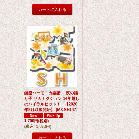
鍵盤ハーモニカ楽譜 夜の踊
り子 サカナクション 14年越し
のバイラルヒット！ 【2026
年8月取扱開始】
[
M8-SH147
]
1,700円
(税別)
(
税込
:
1,870円
)