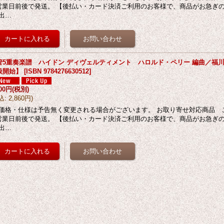
営業日前後で発送。 【後払い・カード決済ご利用のお客様で、商品がお急ぎの
出…
管5重奏楽譜 ハイドン ディヴェルティメント ハロルド・ペリー 編曲／福川伸
扱開始】
[
ISBN 9784276630512
]
600円
(税別)
込
:
2,860円
)
価格・仕様は予告無く変更される場合がございます。 お取り寄せ対応商品 
営業日前後で発送。 【後払い・カード決済ご利用のお客様で、商品がお急ぎの
出…