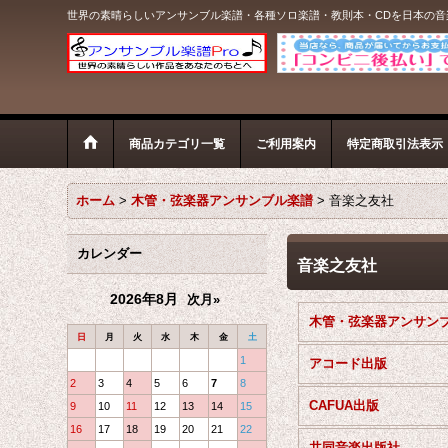
世界の素晴らしいアンサンブル楽譜・各種ソロ楽譜・教則本・CDを日本の
商品カテゴリ一覧
ご利用案内
特定商取引法表示
ホーム
>
木管・弦楽器アンサンブル楽譜
>
音楽之友社
カレンダー
音楽之友社
2026年8月
次月»
日
月
火
水
木
金
土
1
アコード出版
2
3
4
5
6
7
8
CAFUA出版
9
10
11
12
13
14
15
16
17
18
19
20
21
22
共同音楽出版社