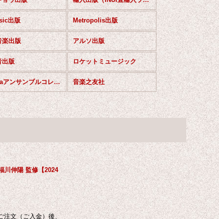
sic出版
Metropolis出版
音楽出版
アルソ出版
音出版
ロケットミュージック
Micinaアンサンブルコレクション
音楽之友社
川伸陽 監修【2024
ご注文（ご入金）後、