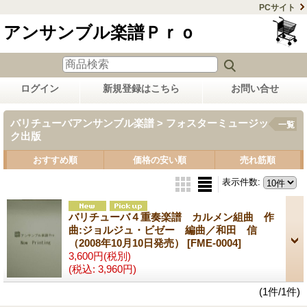
PCサイト
アンサンブル楽譜Ｐｒｏ
ログイン
新規登録はこちら
お問い合せ
バリチューバアンサンブル楽譜 > フォスターミュージッ
一覧
ク出版
おすすめ順
価格の安い順
売れ筋順
表示件数
:
バリチューバ４重奏楽譜 カルメン組曲 作
曲:ジョルジュ・ビゼー 編曲／和田 信
（2008年10月10日発売）
[FME-0004]
3,600円
(税別)
(税込
:
3,960円)
(1件/1件)