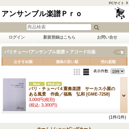
PCサイト
アンサンブル楽譜Ｐｒｏ
ログイン
新規登録はこちら
お問い合せ
バリチューバアンサンブル楽譜 > アコード出版
一覧
おすすめ順
価格の安い順
売れ筋順
表示件数
:
バリ・チューバ４重奏楽譜 サーカス小屋の
ある風景 作曲／福島 弘和
[GME-7258]
3,000円
(税別)
(税込
:
3,300円)
(1件/1件)
ホーム
|
ショッピングカート