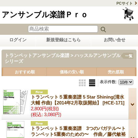
PCサイト
アンサンブル楽譜Ｐｒｏ
ログイン
新規登録はこちら
お問い合せ
トランペットアンサンブル楽譜 > ハッスルアンサンブル
一覧
シリーズ
おすすめ順
価格の安い順
売れ筋順
表示件数
:
トランペット５重奏楽譜 5 Star Shining(清水
大輔 作曲)【2014年2月取扱開始】
[HCE-171]
2,800円
(税別)
(税込
:
3,080円)
トランペット５重奏楽譜 3つのバガテル〜ト
ランペット5重奏のための〜 作曲／藤代敏裕