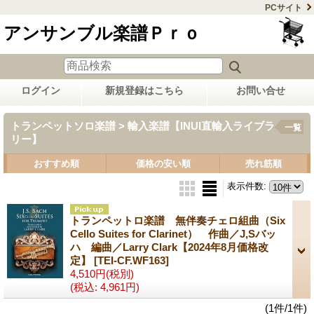
PCサイト
アンサンブル楽譜Ｐｒｏ
ログイン
新規登録はこちら
お問い合せ
トランペットソロ楽譜 > 輸入楽譜【INUI直輸入ライブラ
一覧
リー】
おすすめ順
価格の安い順
売れ筋順
表示件数
:
トランペットロ楽譜 無伴奏チェロ組曲（Six
Cello Suites for Clarinet） 作曲／J,Sバッ
ハ 編曲／Larry Clark【2024年8月価格改
定】
[TEI-CF.WF163]
4,510円
(税別)
(税込
:
4,961円)
(1件/1件)