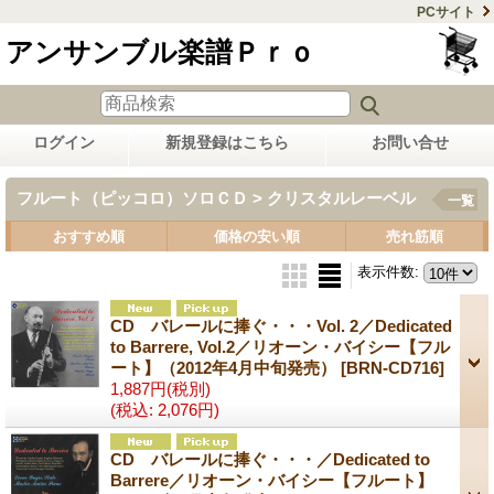
PCサイト
アンサンブル楽譜Ｐｒｏ
ログイン
新規登録はこちら
お問い合せ
フルート（ピッコロ）ソロＣＤ > クリスタルレーベル
一覧
おすすめ順
価格の安い順
売れ筋順
表示件数
:
CD バレールに捧ぐ・・・Vol. 2／Dedicated
to Barrere, Vol.2／リオーン・バイシー【フル
ート】（2012年4月中旬発売）
[BRN-CD716]
1,887円
(税別)
(税込
:
2,076円)
CD バレールに捧ぐ・・・／Dedicated to
Barrere／リオーン・バイシー【フルート】