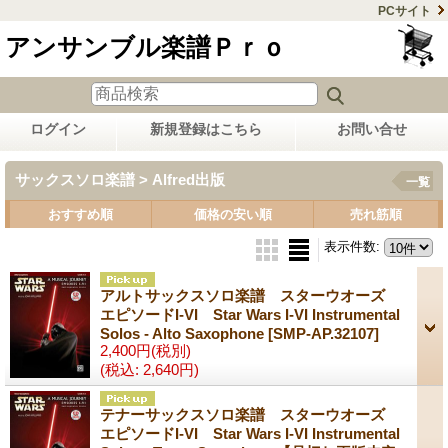
PCサイト
アンサンブル楽譜Ｐｒｏ
ログイン
新規登録はこちら
お問い合せ
サックスソロ楽譜 > Alfred出版
一覧
おすすめ順
価格の安い順
売れ筋順
表示件数
:
アルトサックスソロ楽譜 スターウオーズ
エピソードI-VI Star Wars I-VI Instrumental
Solos - Alto Saxophone
[SMP-AP.32107]
2,400円
(税別)
(税込
:
2,640円)
テナーサックスソロ楽譜 スターウオーズ
エピソードI-VI Star Wars I-VI Instrumental