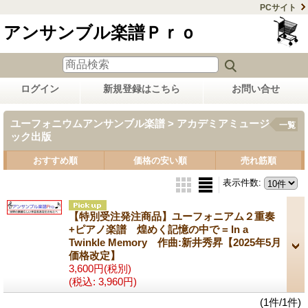
PCサイト
アンサンブル楽譜Ｐｒｏ
ログイン
新規登録はこちら
お問い合せ
ユーフォニウムアンサンブル楽譜 > アカデミアミュージ
一覧
ック出版
おすすめ順
価格の安い順
売れ筋順
表示件数
:
【特別受注発注商品】ユーフォニアム２重奏
+ピアノ楽譜 煌めく記憶の中で = In a
Twinkle Memory 作曲:新井秀昇【2025年5月
価格改定】
3,600円
(税別)
(税込
:
3,960円)
(1件/1件)